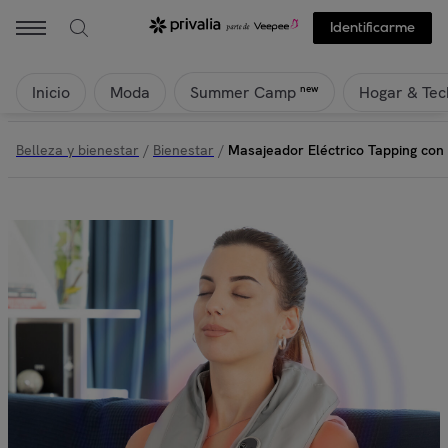
Identificarme
Inicio
Moda
Hogar & Tec
new
Summer Camp
Belleza y bienestar
/
Bienestar
/
Masajeador Eléctrico Tapping con