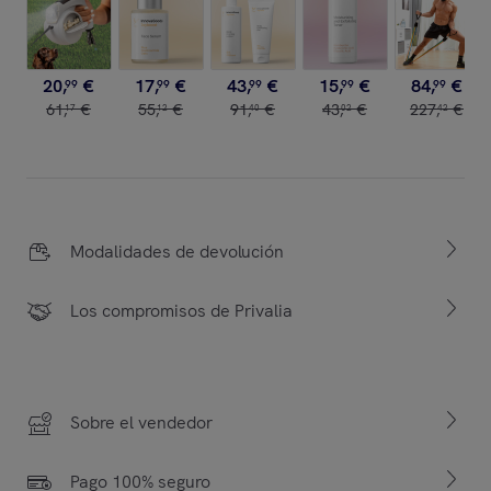
20
,
€
17
,
€
43
,
€
15
,
€
84
,
€
99
99
99
99
99
61
,
€
55
,
€
91
,
€
43
,
€
227
,
€
17
12
40
02
42
Modalidades de devolución
Los compromisos de Privalia
Sobre el vendedor
Pago 100% seguro