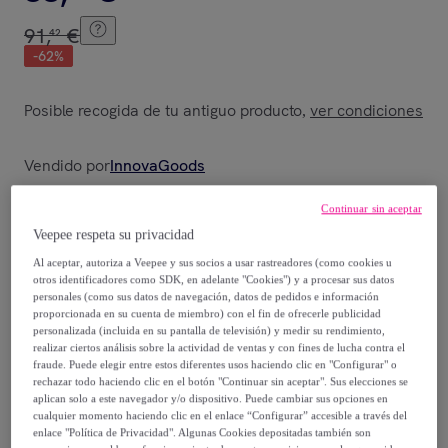
91
,
€
42
-
62
%
Posible recogida de tu antiguo producto
ver condiciones
,
Vendido por
InnovaGoods
Continuar sin aceptar
Veepee respeta su privacidad
Al aceptar, autoriza a Veepee y sus socios a usar rastreadores (como cookies u
Entrega
otros identificadores como SDK, en adelante "Cookies") y a procesar sus datos
personales (como sus datos de navegación, datos de pedidos e información
Envío gratis
proporcionada en su cuenta de miembro) con el fin de ofrecerle publicidad
personalizada (incluida en su pantalla de televisión) y medir su rendimiento,
realizar ciertos análisis sobre la actividad de ventas y con fines de lucha contra el
Entrega: Entre el
16/08
y el
19/08
fraude. Puede elegir entre estos diferentes usos haciendo clic en "Configurar" o
rechazar todo haciendo clic en el botón "Continuar sin aceptar". Sus elecciones se
aplican solo a este navegador y/o dispositivo. Puede cambiar sus opciones en
cualquier momento haciendo clic en el enlace “Configurar” accesible a través del
¿Cómo funciona?
enlace "Política de Privacidad". Algunas Cookies depositadas también son