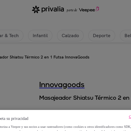
r & Tech
Infantil
Calzado
Deporte
Be
ador Shiatsu Térmico 2 en 1 Futsa InnovaGoods
Innovagoods
Masajeador Shiatsu Térmico 2 en
59
,
€
99
C
eta su privacidad
151
,
€
92
utoriza a Veepee y sus socios a usar rastreadores (como cookies u otros identificadores como SDK