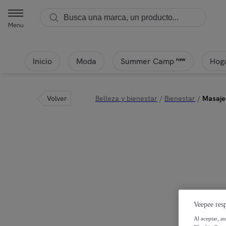
Menu
Inicio
Moda
Hoga
new
Summer Camp
Volver
Belleza y bienestar
/
Bienestar
/
Masaje
Veepee resp
Al aceptar, a