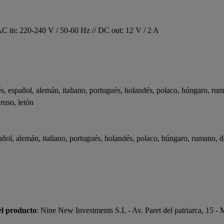
 AC in: 220-240 V / 50-60 Hz // DC out: 12 V / 2 A
, español, alemán, italiano, portugués, holandés, polaco, húngaro, ruma
 ruso, letón
ñol, alemán, italiano, portugués, holandés, polaco, húngaro, rumano, da
el producto
: Nine New Investments S.L - Av. Paret del patriarca, 15 -