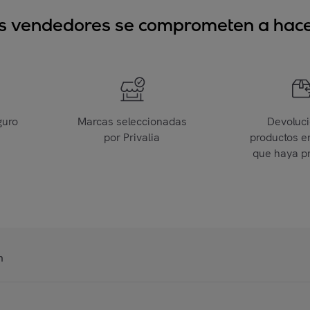
sus vendedores se comprometen a hacer
guro
Marcas seleccionadas
Devoluc
por Privalia
productos e
que haya p
n