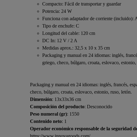
Compacto: Fácil de transportar y guardar
Potencia: 24 W
Funciona con adaptador de corriente (incluido):
Tipo de enchufe: C
Longitud del cable: 120 cm
DC In: 12 V / 2 A
Medidas aprox.: 32,5 x 10 x 35 cm
Packaging y manual en 24 idiomas: inglés, francés
griego, checo, búlgaro, croata, eslovaco, estonio,
Packaging y manual en 24 idiomas: inglés, francés, espa
checo, búlgaro, croata, eslovaco, estonio, ruso, letón.
Dimensión
: 13x33x36 cm
Composición del producto
: Desconocido
Peso numeral (gr)
: 1550
Contenido neto
: 1
Operador económico responsable de la seguridad d
https://www.innovagoods.com/