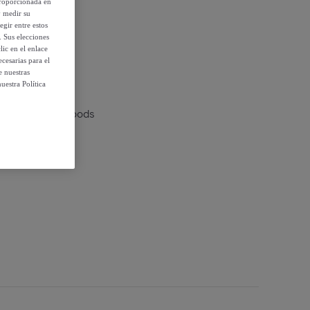
proporcionada en
y medir su
egir entre estos
. Sus elecciones
 condiciones
ic en el enlace
cesarias para el
e nuestras
uestra Política
 Futsa InnovaGoods