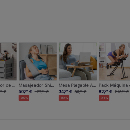
 InnovaGoods 6 Piezas
ara Ondas Wavio InnovaGoods 55 W
or de Maquillaje Makeser InnovaGoods
Masajeador Shiatsu Recargable Pro Massatsu Innov
Mesa Plegable Auxiliar de Bamb
Pack Máquina 
50
,
€
34
,
€
82
,
€
€
99
127
,
€
99
80
,
€
99
215
,
€
22
72
07
32
-
60
%
-
56
%
-
61
%