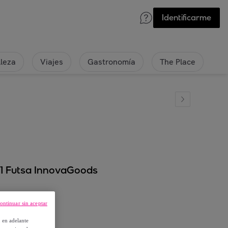
Identificarme
lleza
Viajes
Gastronomía
The Place
 1 Futsa InnovaGoods
ontinuar sin aceptar
, en adelante