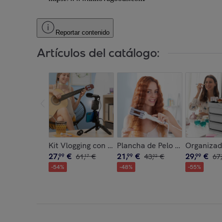
Reportar contenido
Artículos del catálogo:
Kit Vlogging con Luz, Micrófono y Mando Plodni
Plancha de Pelo Cerámica p
Organizad
27
,
€
21
,
€
29
,
€
99
61
,
€
99
43
,
€
99
67
,
17
02
-
54
%
-
48
%
-
55
%