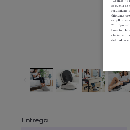
"Cookies") y 
su cuenta de 
rendimiento, r
diferentes us
se aplican so
“Configurar” 
buen funciona
ofertas, y no
de Cookies ac
Entrega