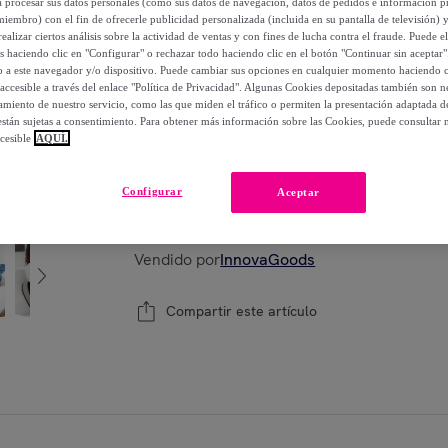
a procesar sus datos personales (como sus datos de navegación, datos de pedidos e información 
-
60
%
miembro) con el fin de ofrecerle publicidad personalizada (incluida en su pantalla de televisión) 
ealizar ciertos análisis sobre la actividad de ventas y con fines de lucha contra el fraude. Puede el
os haciendo clic en "Configurar" o rechazar todo haciendo clic en el botón "Continuar sin aceptar"
Posible recogida de tu antiguo producto
ver
,
lo a este navegador y/o dispositivo. Puede cambiar sus opciones en cualquier momento haciendo cl
accesible a través del enlace "Política de Privacidad". Algunas Cookies depositadas también son ne
miento de nuestro servicio, como las que miden el tráfico o permiten la presentación adaptada d
 están sujetas a consentimiento. Para obtener más información sobre las Cookies, puede consultar n
cesible
AQUÍ.
Modelo:
Masajeador Shiatsu Térmico 2 en 1
Configurar
Aceptar
1
Añadir a la cesta
Vendido por
InnovaGoods
Compartir este artículo