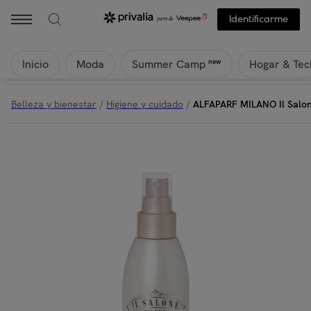
Identificarme
Inicio
Moda
Hogar & Tec
new
Summer Camp
Belleza y bienestar
/
Higiene y cuidado
/
ALFAPARF MILANO Il Salon