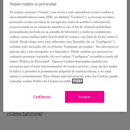
Veepee respeta su privacidad
12
,
€
00
Al aceptar, autoriza a Veepee y sus socios a usar rastreadores (como cookies u
-
25
%
otros identificadores como SDK, en adelante "Cookies") y a procesar sus datos
personales (como sus datos de navegación, datos de pedidos e información
Vendido por
PENELOPE S.R.L.
proporcionada en su cuenta de miembro) con el fin de ofrecerle publicidad
personalizada (incluida en su pantalla de televisión) y medir su rendimiento,
realizar ciertos análisis sobre la actividad de ventas y con fines de lucha contra el
fraude. Puede elegir entre estos diferentes usos haciendo clic en "Configurar" o
rechazar todo haciendo clic en el botón "Continuar sin aceptar". Sus elecciones se
aplican solo a este navegador y/o dispositivo. Puede cambiar sus opciones en
Entrega
cualquier momento haciendo clic en el enlace “Configurar” accesible a través del
enlace "Política de Privacidad". Algunas Cookies depositadas también son
necesarias para el buen funcionamiento de nuestro servicio, como las que miden
Entrega desde
5 €
el tráfico o permiten la presentación adaptada de nuestras ofertas, y no están
sujetas a consentimiento. Para obtener más información sobre las Cookies, puede
Gratis desde 30 € de compra
consultar nuestra Política de Cookies accesible
AQUÍ.
Entrega: Entre el
12/08
y el
15/08
Configurar
Aceptar
¿Cómo funciona?