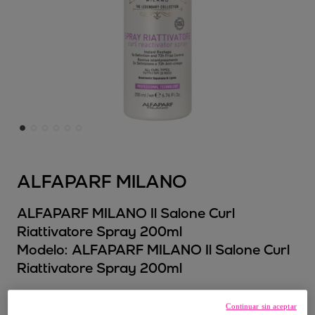
ALFAPARF MILANO
ALFAPARF MILANO Il Salone Curl
Riattivatore Spray 200ml
Modelo:
ALFAPARF MILANO Il Salone Curl
Riattivatore Spray 200ml
9
,
€
00
Continuar sin aceptar