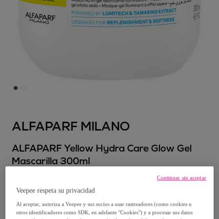
ALFAPARF MILANO
ALFAPARF Yellow Hydra Care Glow Gel
Mascarilla 300ml
Modelo:
ALFAPARF Yellow Hydra Care
Continuar sin aceptar
Glow Gel Mascarilla 300ml
Veepee respeta su privacidad
Al aceptar, autoriza a Veepee y sus socios a usar rastreadores (como cookies u
9
,
€
20
otros identificadores como SDK, en adelante "Cookies") y a procesar sus datos