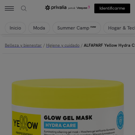
Identificarme
Inicio
Moda
Hogar & Tec
new
Summer Camp
Belleza y bienestar
/
Higiene y cuidado
/
ALFAPARF Yellow Hydra Ca