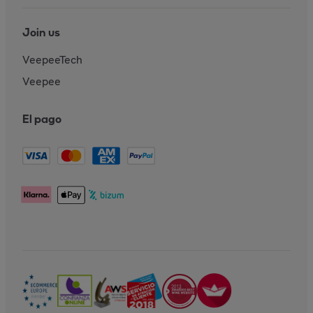
Join us
VeepeeTech
Veepee
El pago