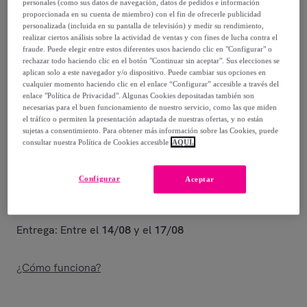
personales (como sus datos de navegación, datos de pedidos e información
proporcionada en su cuenta de miembro) con el fin de ofrecerle publicidad
17
,
€
00
personalizada (incluida en su pantalla de televisión) y medir su rendimiento,
-
45
%
realizar ciertos análisis sobre la actividad de ventas y con fines de lucha contra el
fraude. Puede elegir entre estos diferentes usos haciendo clic en "Configurar" o
rechazar todo haciendo clic en el botón "Continuar sin aceptar". Sus elecciones se
Vendido por
PENELOPE S.R.L.
aplican solo a este navegador y/o dispositivo. Puede cambiar sus opciones en
cualquier momento haciendo clic en el enlace “Configurar” accesible a través del
enlace "Política de Privacidad". Algunas Cookies depositadas también son
necesarias para el buen funcionamiento de nuestro servicio, como las que miden
el tráfico o permiten la presentación adaptada de nuestras ofertas, y no están
sujetas a consentimiento. Para obtener más información sobre las Cookies, puede
Entrega
consultar nuestra Política de Cookies accesible
AQUÍ.
Entrega desde
5 €
Configurar
Aceptar
Gratis desde 30 € de compra
Entrega: Entre el
14/08
y el
17/08
¿Cómo funciona?