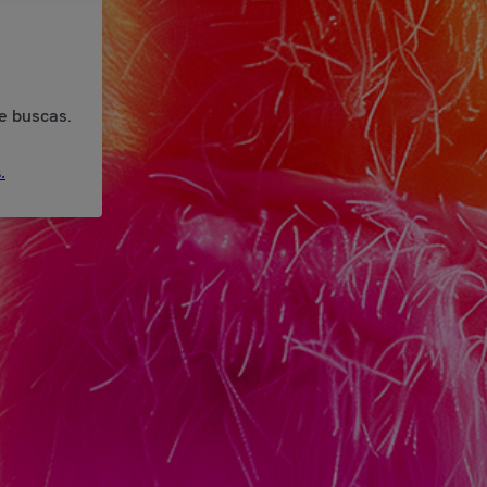
e buscas.
.