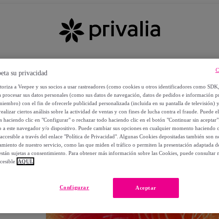
C
eta su privacidad
utoriza a Veepee y sus socios a usar rastreadores (como cookies u otros identificadores como SDK
a procesar sus datos personales (como sus datos de navegación, datos de pedidos e información 
miembro) con el fin de ofrecerle publicidad personalizada (incluida en su pantalla de televisión) 
ealizar ciertos análisis sobre la actividad de ventas y con fines de lucha contra el fraude. Puede el
os haciendo clic en "Configurar" o rechazar todo haciendo clic en el botón "Continuar sin aceptar"
lo a este navegador y/o dispositivo. Puede cambiar sus opciones en cualquier momento haciendo cl
accesible a través del enlace "Política de Privacidad". Algunas Cookies depositadas también son ne
miento de nuestro servicio, como las que miden el tráfico o permiten la presentación adaptada d
 están sujetas a consentimiento. Para obtener más información sobre las Cookies, puede consultar n
cesible
AQUÍ.
OS
Configurar
Aceptar
 POR