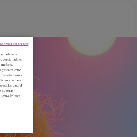
ontinuar sin aceptar
, en adelante
proporcionada en
y medir su
egir entre estos
. Sus elecciones
ic en el enlace
cesarias para el
e nuestras
uestra Política