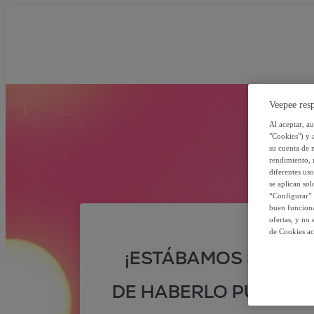
Veepee resp
Al aceptar, a
"Cookies") y 
su cuenta de 
rendimiento, r
diferentes us
se aplican so
“Configurar” 
buen funciona
ofertas, y no
de Cookies ac
¡ESTÁBAMOS SEGUR
DE HABERLO PUESTO