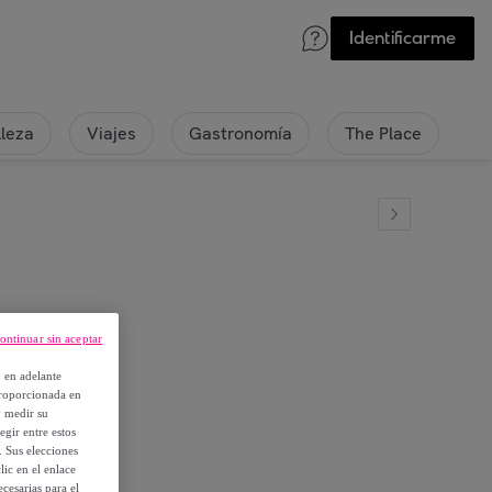
Identificarme
lleza
Viajes
Gastronomía
The Place
ontinuar sin aceptar
, en adelante
proporcionada en
y medir su
egir entre estos
. Sus elecciones
ic en el enlace
cesarias para el