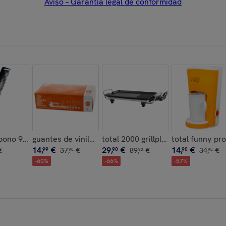
Aviso – Garantía legal de conformidad
l 70º
bono 940
guantes de vinilo sin polvo ecologicos caja de 100 un
total 2000 grillplate
total funny pr
14
,
€
29
,
€
14
,
€
€
99
37
,
€
90
89
,
€
90
34
,
€
90
90
90
-
60
%
-
66
%
-
57
%