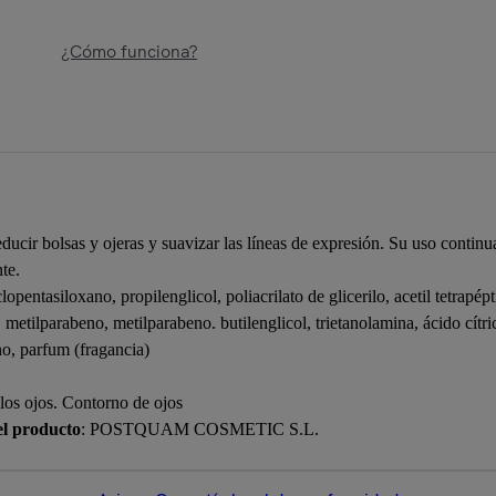
¿Cómo funciona?
ducir bolsas y ojeras y suavizar las líneas de expresión. Su uso continu
te.
lopentasiloxano, propilenglicol, poliacrilato de glicerilo, acetil tetrapépt
, metilparabeno, metilparabeno. butilenglicol, trietanolamina, ácido cít
no, parfum (fragancia)
los ojos. Contorno de ojos
el producto
: POSTQUAM COSMETIC S.L.