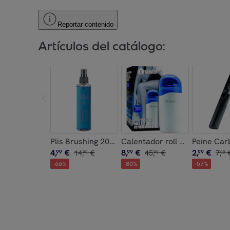
Reportar contenido
Artículos del catálogo:
Plis Brushing 200 Ml.
Calentador roll on profesiona
Peine Car
4
,
€
8
,
€
2
,
€
99
14
,
€
99
45
,
€
99
7
,
90
90
00
-
66
%
-
80
%
-
57
%