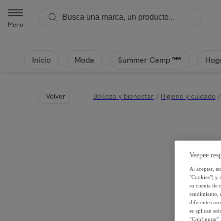
Menu
Inicio
Moda
Hoga
new
Summer Camp
Volver
Belleza y bienestar
/
Higiene y cuidado
/
Veepee resp
Al aceptar, a
"Cookies") y 
su cuenta de 
rendimiento, r
diferentes us
se aplican so
“Configurar” 