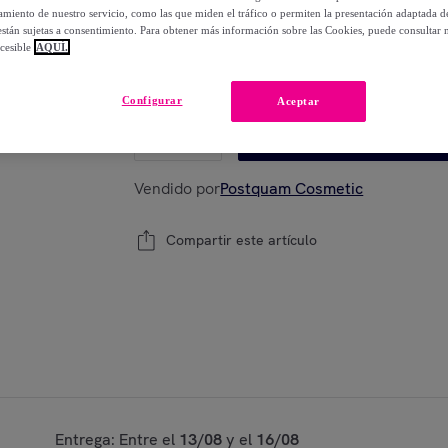
-
69
%
miento de nuestro servicio, como las que miden el tráfico o permiten la presentación adaptada d
 están sujetas a consentimiento. Para obtener más información sobre las Cookies, puede consultar n
cesible
AQUÍ.
Modelo:
400 ml
Configurar
Aceptar
1
Añadir a la cesta
Vendido por
Postquam Cosmetic
Compartir este artículo
Entrega: Entre el
13/08
y el
16/08