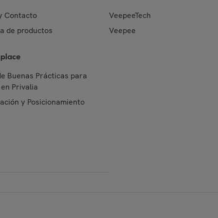
y Contacto
VeepeeTech
da de productos
Veepee
place
de Buenas Prácticas para
en Privalia
cación y Posicionamiento