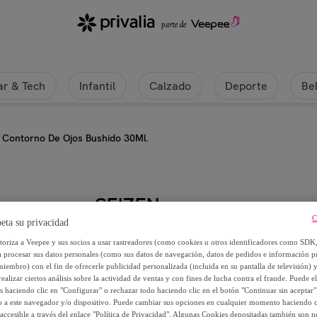
r & Tech
Infantil
Calzado
Deporte
Be
Contorno De Ojos Bushido 30Ml.
SEIZEN
C
eta su privacidad
Contorno De Ojos Bushido 30Ml.
utoriza a Veepee y sus socios a usar rastreadores (como cookies u otros identificadores como SDK
a procesar sus datos personales (como sus datos de navegación, datos de pedidos e información 
miembro) con el fin de ofrecerle publicidad personalizada (incluida en su pantalla de televisión) 
2
,
€
99
ealizar ciertos análisis sobre la actividad de ventas y con fines de lucha contra el fraude. Puede el
os haciendo clic en "Configurar" o rechazar todo haciendo clic en el botón "Continuar sin aceptar"
lo a este navegador y/o dispositivo. Puede cambiar sus opciones en cualquier momento haciendo cl
9
,
€
90
accesible a través del enlace "Política de Privacidad". Algunas Cookies depositadas también son ne