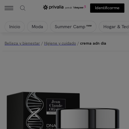
Identificarme
Inicio
Moda
Hogar & Tec
new
Summer Camp
Belleza y bienestar
/
Higiene y cuidado
/
crema adn dia