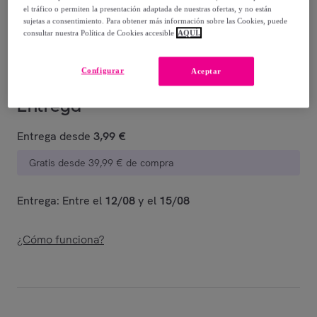
-
44
%
el tráfico o permiten la presentación adaptada de nuestras ofertas, y no están
sujetas a consentimiento. Para obtener más información sobre las Cookies, puede
Vendido por
Postquam Cosmetic
consultar nuestra Política de Cookies accesible
AQUÍ.
Configurar
Aceptar
Entrega
Entrega desde
3,99 €
Gratis desde 39,99 € de compra
Entrega: Entre el
12/08
y el
15/08
¿Cómo funciona?