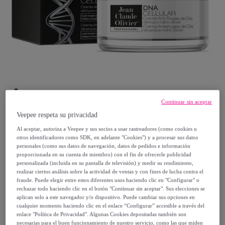
Continuar sin aceptar
Veepee respeta su privacidad
JCO
Al aceptar, autoriza a Veepee y sus socios a usar rastreadores (como cookies u
otros identificadores como SDK, en adelante "Cookies") y a procesar sus datos
personales (como sus datos de navegación, datos de pedidos e información
crema adn dia
proporcionada en su cuenta de miembro) con el fin de ofrecerle publicidad
Modelo:
Talla Ãºnica
personalizada (incluida en su pantalla de televisión) y medir su rendimiento,
realizar ciertos análisis sobre la actividad de ventas y con fines de lucha contra el
fraude. Puede elegir entre estos diferentes usos haciendo clic en "Configurar" o
10
,
€
rechazar todo haciendo clic en el botón "Continuar sin aceptar". Sus elecciones se
99
aplican solo a este navegador y/o dispositivo. Puede cambiar sus opciones en
cualquier momento haciendo clic en el enlace “Configurar” accesible a través del
19
,
€
enlace "Política de Privacidad". Algunas Cookies depositadas también son
90
necesarias para el buen funcionamiento de nuestro servicio, como las que miden