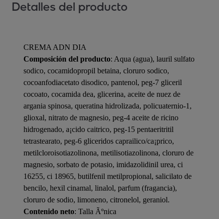
Detalles del producto
CREMA ADN DIA
Composición del producto
: Aqua (agua), lauril sulfato
sodico, cocamidopropil betaina, cloruro sodico,
cocoanfodiacetato disodico, pantenol, peg-7 gliceril
cocoato, cocamida dea, glicerina, aceite de nuez de
argania spinosa, queratina hidrolizada, policuaternio-1,
glioxal, nitrato de magnesio, peg-4 aceite de ricino
hidrogenado, a¡cido caitrico, peg-15 pentaeritritil
tetrastearato, peg-6 gliceridos caprailico/ca¡prico,
metilcloroisotiazolinona, metilisotiazolinona, cloruro de
magnesio, sorbato de potasio, imidazolidinil urea, ci
16255, ci 18965, butilfenil metilpropional, salicilato de
bencilo, hexil cinamal, linalol, parfum (fragancia),
cloruro de sodio, limoneno, citronelol, geraniol.
Contenido neto
: Talla Ãºnica