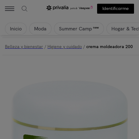
Identificarme
Inicio
Moda
Hogar & Tec
new
Summer Camp
Belleza y bienestar
/
Higiene y cuidado
/
crema moldeadora 200