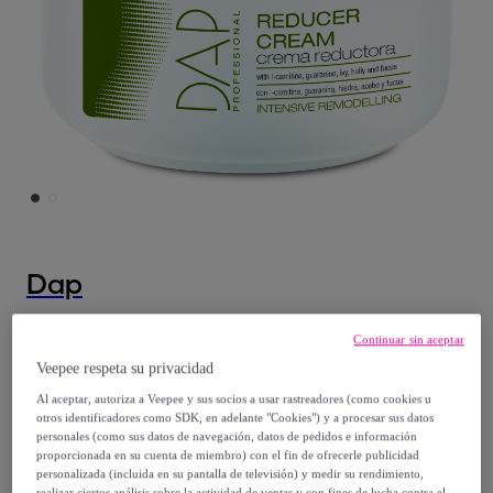
Dap
crema moldeadora 200
Continuar sin aceptar
Modelo:
crema moldeadora 200
Veepee respeta su privacidad
Al aceptar, autoriza a Veepee y sus socios a usar rastreadores (como cookies u
10
,
€
99
otros identificadores como SDK, en adelante "Cookies") y a procesar sus datos
personales (como sus datos de navegación, datos de pedidos e información
proporcionada en su cuenta de miembro) con el fin de ofrecerle publicidad
21
,
€
90
personalizada (incluida en su pantalla de televisión) y medir su rendimiento,
realizar ciertos análisis sobre la actividad de ventas y con fines de lucha contra el