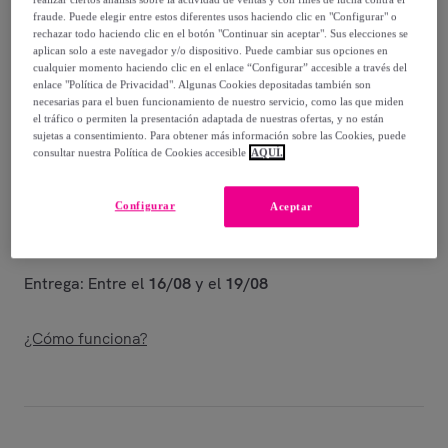
-
49
%
fraude. Puede elegir entre estos diferentes usos haciendo clic en "Configurar" o
rechazar todo haciendo clic en el botón "Continuar sin aceptar". Sus elecciones se
Vendido por
Postquam Cosmetic
aplican solo a este navegador y/o dispositivo. Puede cambiar sus opciones en
cualquier momento haciendo clic en el enlace “Configurar” accesible a través del
enlace "Política de Privacidad". Algunas Cookies depositadas también son
necesarias para el buen funcionamiento de nuestro servicio, como las que miden
el tráfico o permiten la presentación adaptada de nuestras ofertas, y no están
sujetas a consentimiento. Para obtener más información sobre las Cookies, puede
Entrega
consultar nuestra Política de Cookies accesible
AQUÍ.
Entrega desde
3,99 €
Configurar
Aceptar
Gratis desde 39,99 € de compra
Entrega: Entre el
16/08
y el
19/08
¿Cómo funciona?