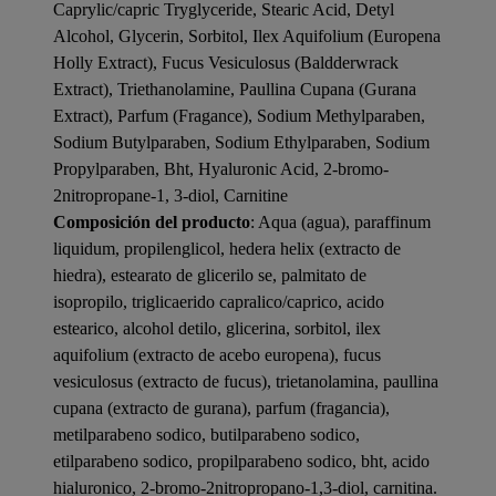
Caprylic/capric Tryglyceride, Stearic Acid, Detyl
Alcohol, Glycerin, Sorbitol, Ilex Aquifolium (Europena
Holly Extract), Fucus Vesiculosus (Baldderwrack
Extract), Triethanolamine, Paullina Cupana (Gurana
Extract), Parfum (Fragance), Sodium Methylparaben,
Sodium Butylparaben, Sodium Ethylparaben, Sodium
Propylparaben, Bht, Hyaluronic Acid, 2-bromo-
2nitropropane-1, 3-diol, Carnitine
Composición del producto
: Aqua (agua), paraffinum
liquidum, propilenglicol, hedera helix (extracto de
hiedra), estearato de glicerilo se, palmitato de
isopropilo, triglicaerido capralico/caprico, acido
estearico, alcohol detilo, glicerina, sorbitol, ilex
aquifolium (extracto de acebo europena), fucus
vesiculosus (extracto de fucus), trietanolamina, paullina
cupana (extracto de gurana), parfum (fragancia),
metilparabeno sodico, butilparabeno sodico,
etilparabeno sodico, propilparabeno sodico, bht, acido
hialuronico, 2-bromo-2nitropropano-1,3-diol, carnitina.