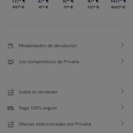
17
,
€
2
,
€
0
,
€
4
,
€
107
,
€
99
99
94
99
99
49
,
€
4
,
€
1
,
€
13
,
€
466
,
€
99
90
89
90
50
Modalidades de devolución
Los compromisos de Privalia
Sobre el vendedor
Pago 100% seguro
Marcas seleccionadas por Privalia