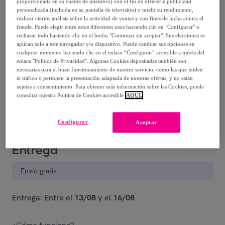
proporcionada en su cuenta de miembro) con el fin de ofrecerle publicidad
42
,
€
99
personalizada (incluida en su pantalla de televisión) y medir su rendimiento,
realizar ciertos análisis sobre la actividad de ventas y con fines de lucha contra el
fraude. Puede elegir entre estos diferentes usos haciendo clic en "Configurar" o
119
,
€
00
rechazar todo haciendo clic en el botón "Continuar sin aceptar". Sus elecciones se
-
63
%
aplican solo a este navegador y/o dispositivo. Puede cambiar sus opciones en
cualquier momento haciendo clic en el enlace “Configurar” accesible a través del
enlace "Política de Privacidad". Algunas Cookies depositadas también son
Posible recogida de tu antiguo producto
ver condiciones
,
necesarias para el buen funcionamiento de nuestro servicio, como las que miden
el tráfico o permiten la presentación adaptada de nuestras ofertas, y no están
sujetas a consentimiento. Para obtener más información sobre las Cookies, puede
Vendido por
EMPRENDIMIENTOS URBANOS
consultar nuestra Política de Cookies accesible
AQUÍ.
Configurar
Aceptar
Entrega
Envío gratis
Entrega: Entre el
13/08
y el
16/08