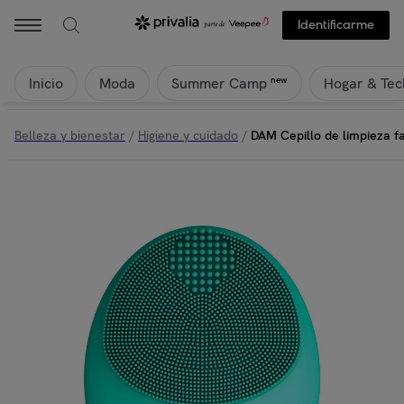
Identificarme
Inicio
Moda
Hogar & Tec
new
Summer Camp
Belleza y bienestar
/
Higiene y cuidado
/
DAM Cepillo de limpieza fa