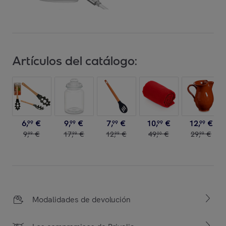
Artículos del catálogo:
6
,
€
9
,
€
7
,
€
10
,
€
12
,
€
99
99
99
99
99
9
,
€
17
,
€
12
,
€
49
,
€
29
,
€
99
99
99
00
99
Modalidades de devolución