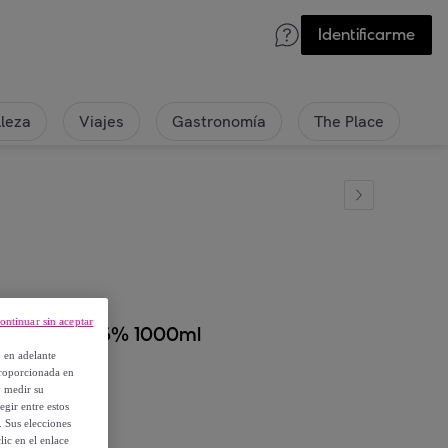
Identificarme
lleza
Viajes
Gastronomía
The Place
ontinuar sin aceptar
tor 20 vol 6% 1000ml
, en adelante
proporcionada en
y medir su
egir entre estos
. Sus elecciones
ic en el enlace