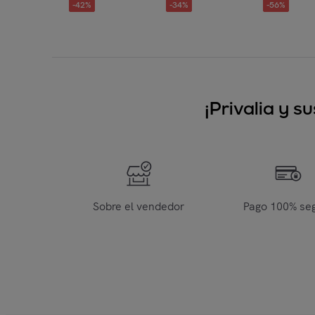
-
42
%
-
34
%
-
56
%
¡Privalia y 
Sobre el vendedor
Pago 100% se