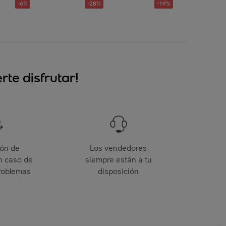
-
6
%
-
28
%
-
19
%
te disfrutar!
ión de
Los vendedores
n caso de
siempre están a tu
roblemas
disposición