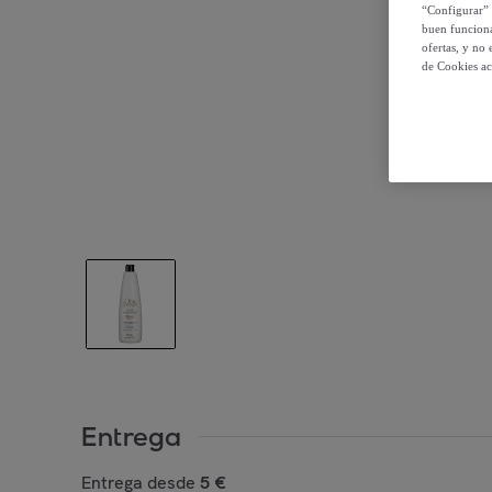
“Configurar” 
buen funciona
ofertas, y no
de Cookies ac
Entrega
Entrega desde
5 €