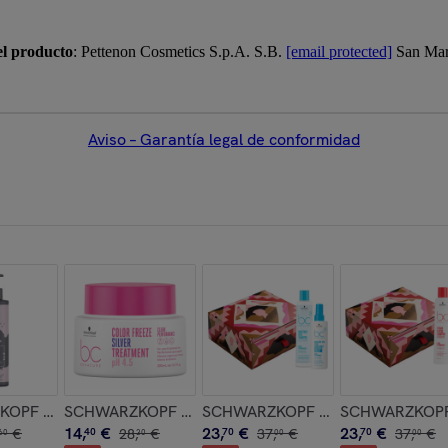
el producto
: Pettenon Cosmetics S.p.A. S.B.
[email protected]
San Mart
Aviso – Garantía legal de conformidad
allo 300ml
sing Shampoo 100ml
PF Chroma ID Bonding Color Mask Dusty Pink 9.5-19 300ml
SCHWARZKOPF BC Color Freeze Silver Treatment 20
SCHWARZKOPF Set BC Bonacure Mo
SCHWARZKOPF S
14
,
€
23
,
€
23
,
€
€
40
28
,
€
70
37
,
€
70
37
,
€
60
30
00
00