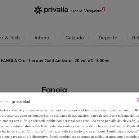
r & Tech
Infantil
Calzado
Deporte
Be
FANOLA Oro Therapy Gold Activator 20 vol 6% 1000ml
Fanola
C
eta su privacidad
FANOLA Oro Therapy Gold Activa
utoriza a Veepee y sus socios a usar rastreadores (como cookies u otros identificadores como SDK
a procesar sus datos personales (como sus datos de navegación, datos de pedidos e información 
7
,
€
30
miembro) con el fin de ofrecerle publicidad personalizada (incluida en su pantalla de televisión) 
ealizar ciertos análisis sobre la actividad de ventas y con fines de lucha contra el fraude. Puede el
os haciendo clic en "Configurar" o rechazar todo haciendo clic en el botón "Continuar sin aceptar"
7
,
€
50
lo a este navegador y/o dispositivo. Puede cambiar sus opciones en cualquier momento haciendo cl