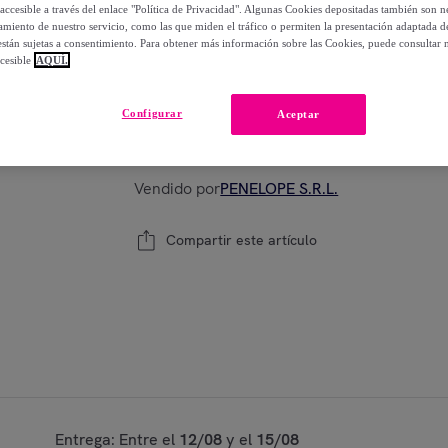
-
2
%
accesible a través del enlace "Política de Privacidad". Algunas Cookies depositadas también son ne
miento de nuestro servicio, como las que miden el tráfico o permiten la presentación adaptada d
 están sujetas a consentimiento. Para obtener más información sobre las Cookies, puede consultar n
cesible
AQUÍ.
Modelo:
FANOLA Oro Therapy Gold Activator
Configurar
Aceptar
1
Añadir a la cesta
Vendido por
PENELOPE S.R.L.
Compartir este artículo
Entrega: Entre el
12/08
y el
15/08