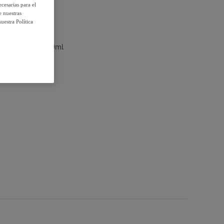
cesarias para el
e nuestras
uestra Política
 20 vol 6% 1000ml