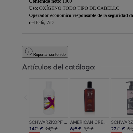
Contenido neto
: 1000
Uso
: OXÍGENO TODO TIPO DE CABELLO
Operador económico responsable de la seguridad d
del Palù, 7/D
Reportar contenido
Artículos del catálogo:
SCHWARZKOPF Good Bye Yellow Shampoo Antigi
AMERICAN CREW Daily Clean
SCHWARZKO
14
,
€
6
,
€
22
,
€
20
24
,
€
50
9
,
€
70
51
,
70
90