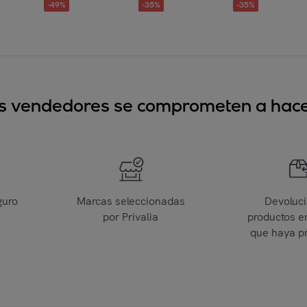
-
49
%
-
35
%
-
35
%
sus vendedores se comprometen a hacer
guro
Marcas seleccionadas
Devoluc
por Privalia
productos e
que haya p