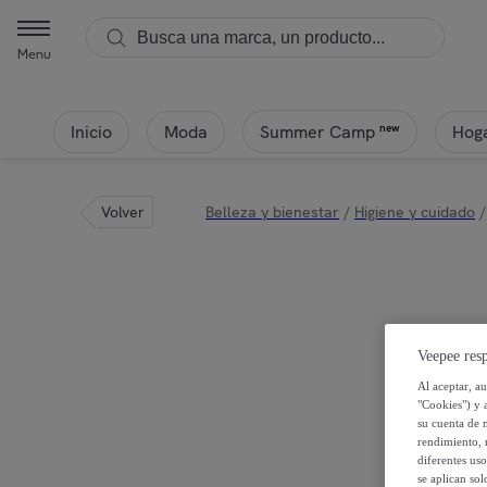
Menu
Inicio
Moda
Hoga
new
Summer Camp
Volver
Belleza y bienestar
/
Higiene y cuidado
/
Veepee resp
Al aceptar, a
"Cookies") y 
su cuenta de 
rendimiento, r
diferentes us
se aplican so