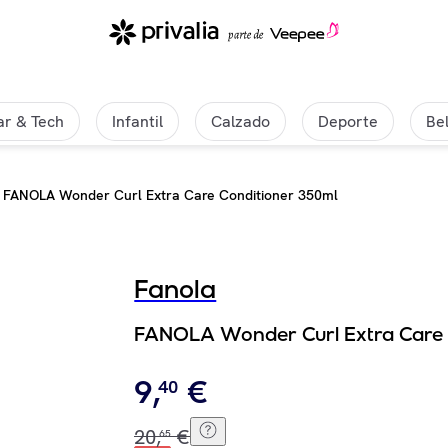
r & Tech
Infantil
Calzado
Deporte
Be
FANOLA Wonder Curl Extra Care Conditioner 350ml
Fanola
FANOLA Wonder Curl Extra Care 
9
,
€
40
20
,
€
65