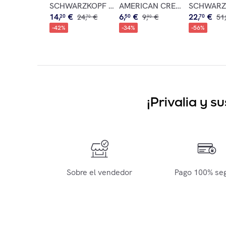
SCHWARZKOPF Good Bye Yellow Shampoo Antigi
AMERICAN CREW Daily Clean
SCHWARZKO
14
,
€
6
,
€
22
,
€
20
24
,
€
50
9
,
€
70
51
,
70
90
-
42
%
-
34
%
-
56
%
¡Privalia y 
Sobre el vendedor
Pago 100% se