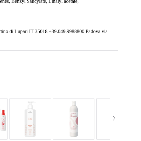
es, Benzyl Salicylate, Linalyl acetate,
ino di Lupari IT 35018 +39.049.9988800 Padova via