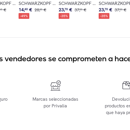
allo 300ml
sing Shampoo 100ml
PF Chroma ID Bonding Color Mask Dusty Pink 9.5-19 300ml
SCHWARZKOPF BC Color Freeze Silver Treatment 20
SCHWARZKOPF Set BC Bonacure Mo
SCHWARZKOPF S
14
,
€
23
,
€
23
,
€
€
40
28
,
€
70
37
,
€
70
37
,
€
60
30
00
00
-
49
%
-
35
%
-
35
%
sus vendedores se comprometen a hacer
guro
Marcas seleccionadas
Devoluc
por Privalia
productos e
que haya p