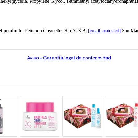
hexylglycerin, Propylene Glycol, Tetramethyl acetyloctahydronaphthalen
el producto
: Pettenon Cosmetics S.p.A. S.B.
[email protected]
San Mart
Aviso – Garantía legal de conformidad