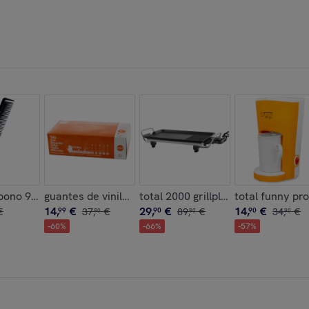
l 70º
bono 940
guantes de vinilo sin polvo ecologicos caja de 100 un
total 2000 grillplate
total funny pr
14
,
€
29
,
€
14
,
€
€
99
37
,
€
90
89
,
€
90
34
,
€
90
90
90
-
60
%
-
66
%
-
57
%