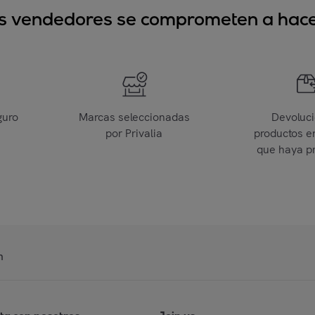
sus vendedores se comprometen a hacer
guro
Marcas seleccionadas
Devoluc
por Privalia
productos e
que haya p
n