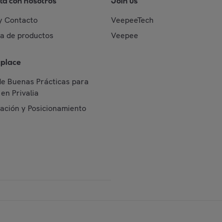
ta con nosotros
Join us
y Contacto
VeepeeTech
da de productos
Veepee
place
de Buenas Prácticas para
en Privalia
cación y Posicionamiento