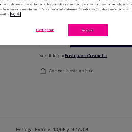
-
62
%
miento de nuestro servicio, como las que miden el tráfico o permiten la presentación adaptada d
 están sujetas a consentimiento. Para obtener más información sobre las Cookies, puede consultar n
cesible
AQUÍ.
Modelo:
250 ML
Configurar
Aceptar
1
Añadir a la cesta
Vendido por
Postquam Cosmetic
Compartir este artículo
Entrega: Entre el
13/08
y el
16/08