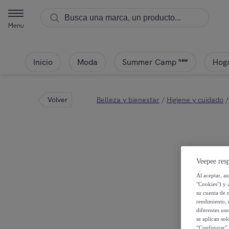
Menu
Inicio
Moda
Hoga
new
Summer Camp
Volver
Belleza y bienestar
/
Higiene y cuidado
/
Veepee resp
Al aceptar, a
"Cookies") y 
su cuenta de 
rendimiento, r
diferentes us
se aplican so
“Configurar” 