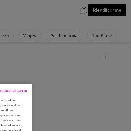
Identificarme
lleza
Viajes
Gastronomía
The Place
ontinuar sin aceptar
, en adelante
proporcionada en
y medir su
egir entre estos
. Sus elecciones
ic en el enlace
cesarias para el