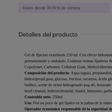
Gratis desde 39,99 € de compra
Detalles del producto
Gel de fijacion extrafuerte 250 ml. Con efecto hidratante
permanentado y ondulado. Contiene resinas fijadoras fl
Copolymer, Carbomer, Cellulose Gum, Methylchloroiso
Composición del producto
: Aqua (agua), propanediol,
hidroxipropil guar, glucosa, fructosa, sacarosa, ácido glu
butílico, aceite de ricino hidrogenado peg-40, benzoato d
hexil cinamal, hidroxicitronelal, linalol, limoneno, parf
Contenido neto
: 250ml
Uso
: Pon un poco de gel fijador en la palma de la mano
Operador económico responsable de la seguridad d