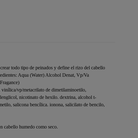
crear todo tipo de peinados y define el rizo del cabello
gredientes: Aqua (Water) Alcohol Denat, Vp/Va
(Fragance)
vinílica/vp/metacrilato de dimetilaminoetilo,
lenglicol, nicotinato de hexilo. dextrina, alcohol t-
tilo, salicona bencílica. ionona, salicilato de bencilo,
to en cabello humedo como seco.