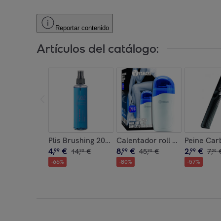
Reportar contenido
Artículos del catálogo:
Plis Brushing 200 Ml.
Calentador roll on profesiona
Peine Car
4
,
€
8
,
€
2
,
€
99
14
,
€
99
45
,
€
99
7
,
90
90
00
-
66
%
-
80
%
-
57
%