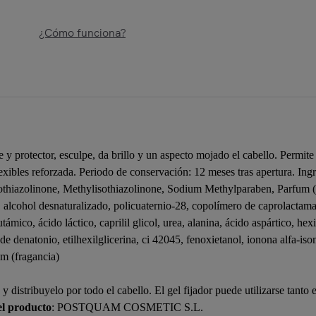
¿Cómo funciona?
 y protector, esculpe, da brillo y un aspecto mojado el cabello. Permite 
exibles reforzada. Periodo de conservación: 12 meses tras apertura. In
thiazolinone, Methylisothiazolinone, Sodium Methylparaben, Parfum 
 alcohol desnaturalizado, policuaternio-28, copolímero de caprolactama 
támico, ácido láctico, caprilil glicol, urea, alanina, ácido aspártico, hexi
e denatonio, etilhexilglicerina, ci 42045, fenoxietanol, ionona alfa-isome
um (fragancia)
 y distribuyelo por todo el cabello. El gel fijador puede utilizarse tan
el producto
: POSTQUAM COSMETIC S.L.