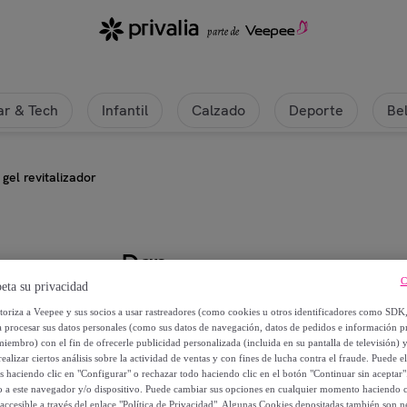
r & Tech
Infantil
Calzado
Deporte
Be
gel revitalizador
Dap
C
eta su privacidad
gel revitalizador
utoriza a Veepee y sus socios a usar rastreadores (como cookies u otros identificadores como SDK
a procesar sus datos personales (como sus datos de navegación, datos de pedidos e información 
miembro) con el fin de ofrecerle publicidad personalizada (incluida en su pantalla de televisión) 
12
,
€
99
ealizar ciertos análisis sobre la actividad de ventas y con fines de lucha contra el fraude. Puede el
os haciendo clic en "Configurar" o rechazar todo haciendo clic en el botón "Continuar sin aceptar"
lo a este navegador y/o dispositivo. Puede cambiar sus opciones en cualquier momento haciendo cl
34
,
€
90
accesible a través del enlace "Política de Privacidad". Algunas Cookies depositadas también son ne