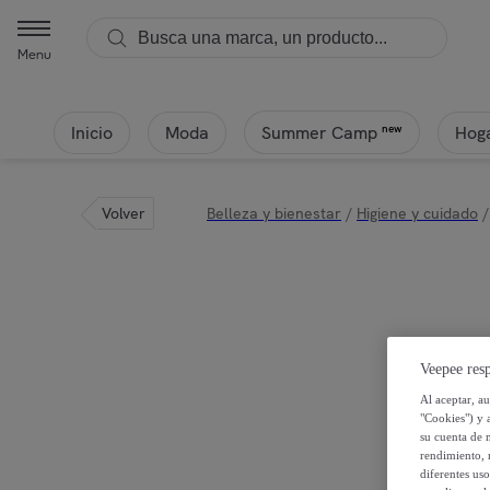
Inebrya - INEBRYA Kromask Mascarilla Colorante Ananas 250ml | Pr
Menu
Inicio
Moda
Hoga
new
Summer Camp
Volver
Belleza y bienestar
/
Higiene y cuidado
/
Veepee resp
Al aceptar, a
"Cookies") y 
su cuenta de 
rendimiento, r
diferentes us