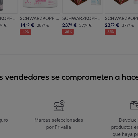
allo 300ml
sing Shampoo 100ml
PF Chroma ID Bonding Color Mask Dusty Pink 9.5-19 300ml
SCHWARZKOPF BC Color Freeze Silver Treatment 20
SCHWARZKOPF Set BC Bonacure Mo
SCHWARZKOPF S
14
,
€
23
,
€
23
,
€
€
40
28
,
€
70
37
,
€
70
37
,
€
60
30
00
00
-
49
%
-
35
%
-
35
%
sus vendedores se comprometen a hacer
guro
Marcas seleccionadas
Devoluc
por Privalia
productos e
que haya p