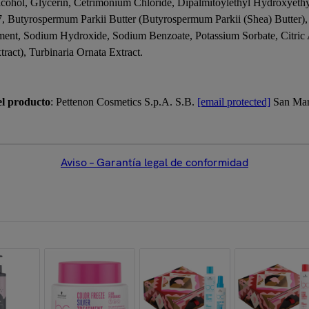
Alcohol, Glycerin, Cetrimonium Chloride, Dipalmitoylethyl Hydroxyet
, Butyrospermum Parkii Butter (Butyrospermum Parkii (Shea) Butter),
rment, Sodium Hydroxide, Sodium Benzoate, Potassium Sorbate, Citric
act), Turbinaria Ornata Extract.
el producto
: Pettenon Cosmetics S.p.A. S.B.
[email protected]
San Mart
Aviso – Garantía legal de conformidad