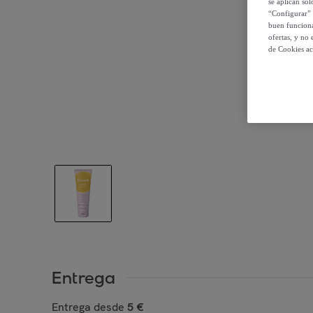
se aplican so
“Configurar” 
buen funciona
ofertas, y no
de Cookies ac
Entrega
Entrega desde
5 €