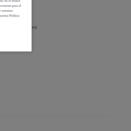
ic en el enlace
cesarias para el
e nuestras
uestra Política
ante Ananas 250ml