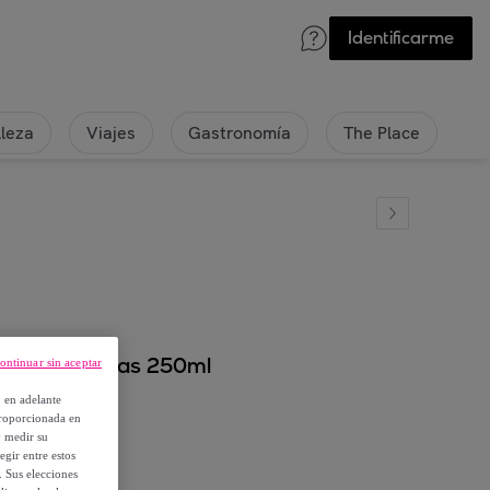
Identificarme
lleza
Viajes
Gastronomía
The Place
orante Ananas 250ml
ontinuar sin aceptar
, en adelante
proporcionada en
y medir su
egir entre estos
. Sus elecciones