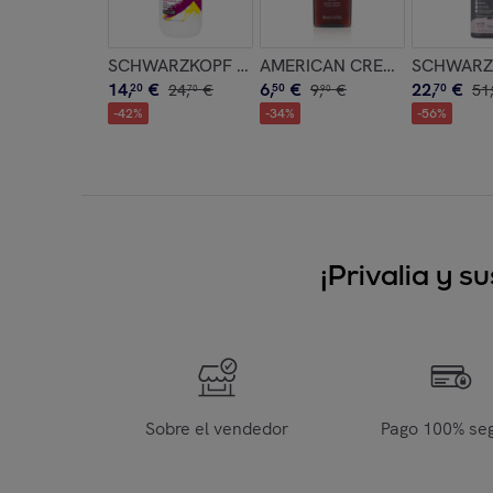
SCHWARZKOPF Good Bye Yellow Shampoo Antigi
AMERICAN CREW Daily Clean
SCHWARZKO
14
,
€
6
,
€
22
,
€
20
24
,
€
50
9
,
€
70
51
,
70
90
-
42
%
-
34
%
-
56
%
¡Privalia y 
Sobre el vendedor
Pago 100% se