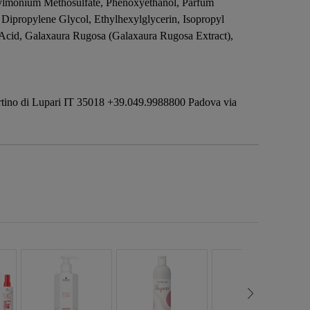
hylmonium Methosulfate, Phenoxyethanol, Parfum
 Dipropylene Glycol, Ethylhexylglycerin, Isopropyl
 Acid, Galaxaura Rugosa (Galaxaura Rugosa Extract),
ino di Lupari IT 35018 +39.049.9988800 Padova via