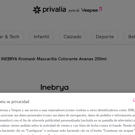
ivalia
r & Tech
Infantil
Calzado
Deporte
Be
INEBRYA Kromask Mascarilla Colorante Ananas 250ml
Inebrya
INEBRYA Kromask Mascarilla Col
C
eta su privacidad
utoriza a Veepee y sus socios a usar rastreadores (como cookies u otros identificadores como SDK
10
,
€
60
a procesar sus datos personales (como sus datos de navegación, datos de pedidos e información 
miembro) con el fin de ofrecerle publicidad personalizada (incluida en su pantalla de televisión) 
ealizar ciertos análisis sobre la actividad de ventas y con fines de lucha contra el fraude. Puede el
20
,
€
55
os haciendo clic en "Configurar" o rechazar todo haciendo clic en el botón "Continuar sin aceptar"