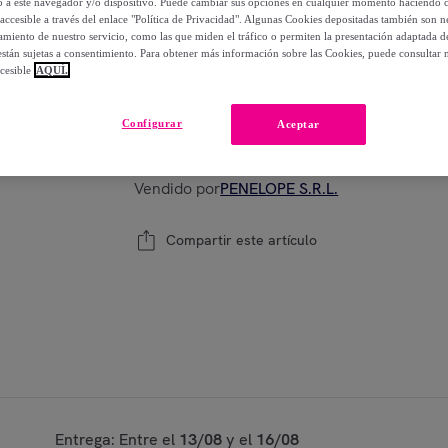
lo a este navegador y/o dispositivo. Puede cambiar sus opciones en cualquier momento haciendo cl
-
48
%
accesible a través del enlace "Política de Privacidad". Algunas Cookies depositadas también son ne
miento de nuestro servicio, como las que miden el tráfico o permiten la presentación adaptada d
 están sujetas a consentimiento. Para obtener más información sobre las Cookies, puede consultar n
cesible
AQUÍ.
Modelo:
INEBRYA Kromask Mascarilla Color
Configurar
Aceptar
1
Añadir a la cesta
Vendido por
PENELOPE S.R.L.
Compartir este artículo
Entrega: Entre el
13/08
y el
16/08