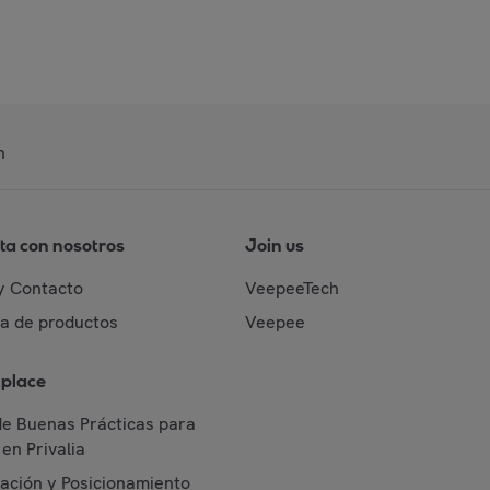
n
ta con nosotros
Join us
y Contacto
VeepeeTech
da de productos
Veepee
place
de Buenas Prácticas para
en Privalia
cación y Posicionamiento