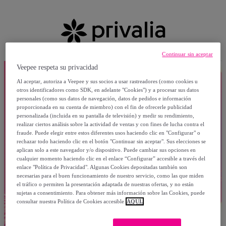
Continuar sin aceptar
Veepee respeta su privacidad
Al aceptar, autoriza a Veepee y sus socios a usar rastreadores (como cookies u
otros identificadores como SDK, en adelante "Cookies") y a procesar sus datos
personales (como sus datos de navegación, datos de pedidos e información
proporcionada en su cuenta de miembro) con el fin de ofrecerle publicidad
personalizada (incluida en su pantalla de televisión) y medir su rendimiento,
realizar ciertos análisis sobre la actividad de ventas y con fines de lucha contra el
fraude. Puede elegir entre estos diferentes usos haciendo clic en "Configurar" o
rechazar todo haciendo clic en el botón "Continuar sin aceptar". Sus elecciones se
aplican solo a este navegador y/o dispositivo. Puede cambiar sus opciones en
cualquier momento haciendo clic en el enlace “Configurar” accesible a través del
enlace "Política de Privacidad". Algunas Cookies depositadas también son
necesarias para el buen funcionamiento de nuestro servicio, como las que miden
el tráfico o permiten la presentación adaptada de nuestras ofertas, y no están
sujetas a consentimiento. Para obtener más información sobre las Cookies, puede
consultar nuestra Política de Cookies accesible
AQUÍ.