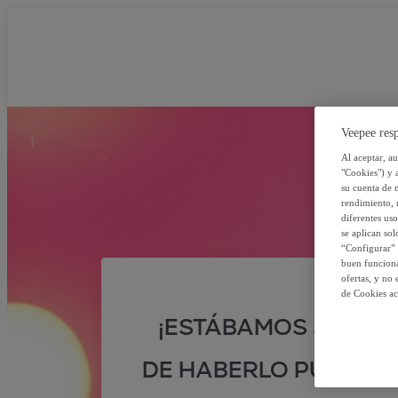
Veepee resp
Al aceptar, a
"Cookies") y 
su cuenta de 
rendimiento, r
diferentes us
se aplican so
“Configurar” 
buen funciona
ofertas, y no
de Cookies ac
¡ESTÁBAMOS SEGUR
DE HABERLO PUESTO