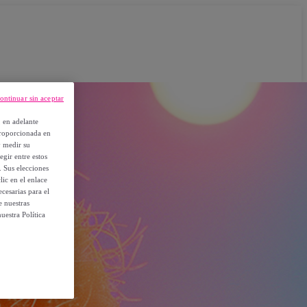
ontinuar sin aceptar
, en adelante
proporcionada en
y medir su
egir entre estos
. Sus elecciones
ic en el enlace
cesarias para el
e nuestras
uestra Política