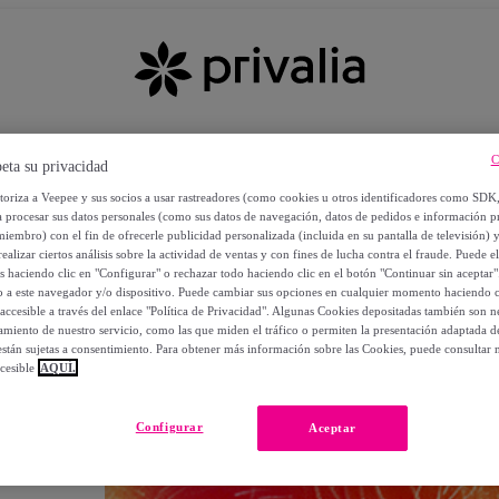
C
eta su privacidad
utoriza a Veepee y sus socios a usar rastreadores (como cookies u otros identificadores como SDK
a procesar sus datos personales (como sus datos de navegación, datos de pedidos e información 
miembro) con el fin de ofrecerle publicidad personalizada (incluida en su pantalla de televisión) 
ealizar ciertos análisis sobre la actividad de ventas y con fines de lucha contra el fraude. Puede el
os haciendo clic en "Configurar" o rechazar todo haciendo clic en el botón "Continuar sin aceptar"
lo a este navegador y/o dispositivo. Puede cambiar sus opciones en cualquier momento haciendo cl
accesible a través del enlace "Política de Privacidad". Algunas Cookies depositadas también son ne
miento de nuestro servicio, como las que miden el tráfico o permiten la presentación adaptada d
 están sujetas a consentimiento. Para obtener más información sobre las Cookies, puede consultar n
cesible
AQUÍ.
OS
Configurar
Aceptar
 POR