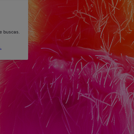
e buscas.
.