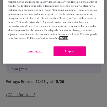
49
,
€
99
realizar ciertos análisis sobre la actividad de ventas y con fines de lucha contra el
fraude. Puede elegir entre estos diferentes usos haciendo clic en "Configurar" o
-
58
%
rechazar todo haciendo clic en el botón "Continuar sin aceptar". Sus elecciones se
aplican solo a este navegador y/o dispositivo. Puede cambiar sus opciones en
cualquier momento haciendo clic en el enlace “Configurar” accesible a través del
Posible recogida de tu antiguo producto
ver condiciones
,
enlace "Política de Privacidad". Algunas Cookies depositadas también son
necesarias para el buen funcionamiento de nuestro servicio, como las que miden
el tráfico o permiten la presentación adaptada de nuestras ofertas, y no están
Vendido por
EMPRENDIMIENTOS URBANOS
sujetas a consentimiento. Para obtener más información sobre las Cookies, puede
consultar nuestra Política de Cookies accesible
AQUÍ.
Configurar
Aceptar
Entrega
Envío gratis
Entrega: Entre el
12/08
y el
15/08
¿Cómo funciona?