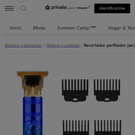
Identificarme
Inicio
Moda
Hogar & Tec
new
Summer Camp
Belleza y bienestar
/
Higiene y cuidado
/
Recortador perfilador para