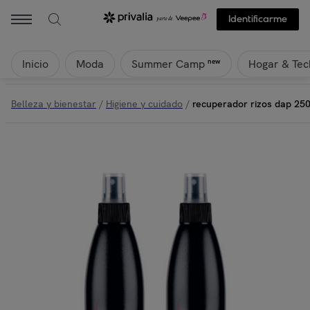
Identificarme
Inicio
Moda
Hogar & Tec
new
Summer Camp
Belleza y bienestar
/
Higiene y cuidado
/
recuperador rizos dap 250