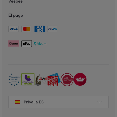
Veepee
El pago
Privalia ES