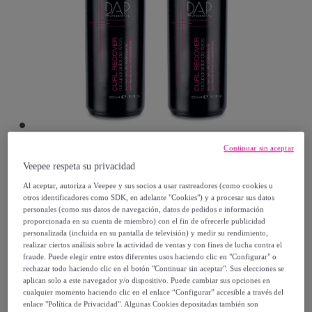
Continuar sin aceptar
Veepee respeta su privacidad
Dap
Al aceptar, autoriza a Veepee y sus socios a usar rastreadores (como cookies u
otros identificadores como SDK, en adelante "Cookies") y a procesar sus datos
recuperador rizos dap 250 ml pack de 2
personales (como sus datos de navegación, datos de pedidos e información
proporcionada en su cuenta de miembro) con el fin de ofrecerle publicidad
Modelo:
300ml
personalizada (incluida en su pantalla de televisión) y medir su rendimiento,
realizar ciertos análisis sobre la actividad de ventas y con fines de lucha contra el
fraude. Puede elegir entre estos diferentes usos haciendo clic en "Configurar" o
11
,
€
99
rechazar todo haciendo clic en el botón "Continuar sin aceptar". Sus elecciones se
aplican solo a este navegador y/o dispositivo. Puede cambiar sus opciones en
cualquier momento haciendo clic en el enlace “Configurar” accesible a través del
69
,
€
99
enlace "Política de Privacidad". Algunas Cookies depositadas también son