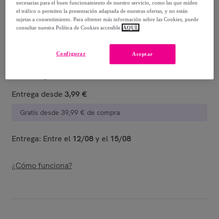
-
82
%
necesarias para el buen funcionamiento de nuestro servicio, como las que miden
el tráfico o permiten la presentación adaptada de nuestras ofertas, y no están
Vendido por
Postquam Cosmetic
sujetas a consentimiento. Para obtener más información sobre las Cookies, puede
consultar nuestra Política de Cookies accesible
AQUÍ.
Configurar
Aceptar
Entrega
Entrega desde
3,99 €
Gratis desde 39,99 € de compra
Entrega: Entre el
12/08
y el
15/08
¿Cómo funciona?