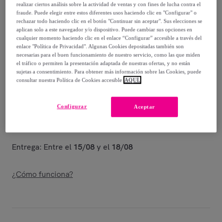
realizar ciertos análisis sobre la actividad de ventas y con fines de lucha contra el
fraude. Puede elegir entre estos diferentes usos haciendo clic en "Configurar" o
101
,
€
40
rechazar todo haciendo clic en el botón "Continuar sin aceptar". Sus elecciones se
-
47
%
aplican solo a este navegador y/o dispositivo. Puede cambiar sus opciones en
cualquier momento haciendo clic en el enlace “Configurar” accesible a través del
Vendido por
PENELOPE S.R.L.
enlace "Política de Privacidad". Algunas Cookies depositadas también son
necesarias para el buen funcionamiento de nuestro servicio, como las que miden
el tráfico o permiten la presentación adaptada de nuestras ofertas, y no están
sujetas a consentimiento. Para obtener más información sobre las Cookies, puede
consultar nuestra Política de Cookies accesible
AQUÍ.
Entrega
Configurar
Aceptar
Envío gratis
Entrega: Entre el
15/08
y el
18/08
¿Cómo funciona?