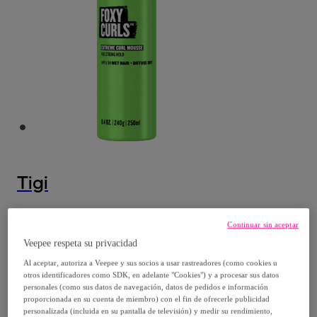
Tigi
TIGI Kit Bed Head Foxy Curls Extreme Curl
Continuar sin aceptar
Mousse 6 Unidad x 250ml
Veepee respeta su privacidad
Modelo:
TIGI Kit Bed Head Foxy Curls
Al aceptar, autoriza a Veepee y sus socios a usar rastreadores (como cookies u
Extreme Curl Mousse 6 Unidad x 250ml
otros identificadores como SDK, en adelante "Cookies") y a procesar sus datos
personales (como sus datos de navegación, datos de pedidos e información
proporcionada en su cuenta de miembro) con el fin de ofrecerle publicidad
52
,
€
90
personalizada (incluida en su pantalla de televisión) y medir su rendimiento,