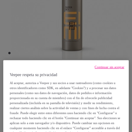
Continuar sin aceptar
Wella
Veepee respeta su privacidad
Al aceptar, autoriza a Veepee y sus socios a usar rastreadores (como cookies u
WELLA Eimi Super Set Finishing Spray
otros identificadores como SDK, en adelante "Cookies") y a procesar sus datos
personales (como sus datos de navegación, datos de pedidos e información
Fijación Extra Fuerte 300ml
proporcionada en su cuenta de miembro) con el fin de ofrecerle publicidad
Modelo:
WELLA Eimi Super Set Finishing
personalizada (incluida en su pantalla de televisión) y medir su rendimiento,
realizar ciertos análisis sobre la actividad de ventas y con fines de lucha contra el
Spray Fijación Extra Fuerte 300ml
fraude. Puede elegir entre estos diferentes usos haciendo clic en "Configurar" o
rechazar todo haciendo clic en el botón "Continuar sin aceptar". Sus elecciones se
aplican solo a este navegador y/o dispositivo. Puede cambiar sus opciones en
14
,
€
60
cualquier momento haciendo clic en el enlace “Configurar” accesible a través del