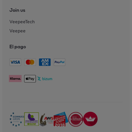
Join us
VeepeeTech
Veepee
El pago