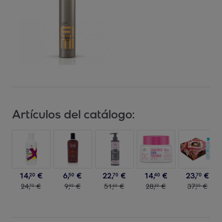
Artículos del catálogo:
14
,
€
6
,
€
22
,
€
14
,
€
23
,
€
20
50
70
40
70
24
,
€
9
,
€
51
,
€
28
,
€
37
,
€
70
90
60
30
00