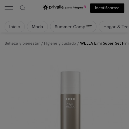
Wella - WELLA Eimi Super Set Finishing Spray Fijación Extra Fuerte
Identificarme
Inicio
Moda
Hogar & Tec
new
Summer Camp
Belleza y bienestar
/
Higiene y cuidado
/
WELLA Eimi Super Set Fini