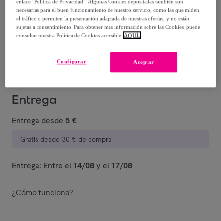
enlace "Política de Privacidad". Algunas Cookies depositadas también son
necesarias para el buen funcionamiento de nuestro servicio, como las que miden
20
,
€
00
el tráfico o permiten la presentación adaptada de nuestras ofertas, y no están
-
27
%
sujetas a consentimiento. Para obtener más información sobre las Cookies, puede
consultar nuestra Política de Cookies accesible
AQUÍ.
Vendido por
PENELOPE S.R.L.
Configurar
Aceptar
Entrega
Entrega desde
5 €
Gratis desde 30 € de compra
Entrega: Entre el
14/08
y el
17/08
¿Cómo funciona?