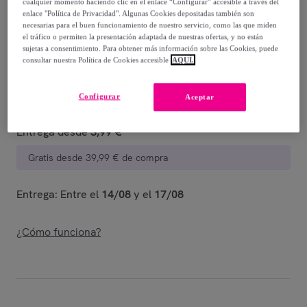
-
69
%
cualquier momento haciendo clic en el enlace “Configurar” accesible a través del
enlace "Política de Privacidad". Algunas Cookies depositadas también son
necesarias para el buen funcionamiento de nuestro servicio, como las que miden
Vendido por
Postquam Cosmetic
el tráfico o permiten la presentación adaptada de nuestras ofertas, y no están
sujetas a consentimiento. Para obtener más información sobre las Cookies, puede
consultar nuestra Política de Cookies accesible
AQUÍ.
Configurar
Aceptar
Entrega
Entrega desde
3,99 €
Gratis desde 39,99 € de compra
Entrega: Entre el
14/08
y el
17/08
¿Cómo funciona?