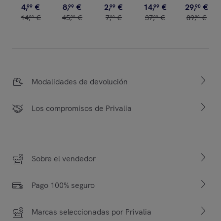
4
,
€
8
,
€
2
,
€
14
,
€
29
,
€
99
99
99
99
90
14
,
€
45
,
€
7
,
€
37
,
€
89
,
€
90
90
00
90
90
Modalidades de devolución
Los compromisos de Privalia
Sobre el vendedor
Pago 100% seguro
Marcas seleccionadas por Privalia