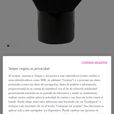
Continuar sin aceptar
ITALIAN DESIGN
Veepee respeta su privacidad
Brocha maquillaje Kabuki - Negro
Al aceptar, autoriza a Veepee y sus socios a usar rastreadores (como cookies u
otros identificadores como SDK, en adelante "Cookies") y a procesar sus datos
Modelo:
Brocha maquillaje Kabuki - Negro
personales (como sus datos de navegación, datos de pedidos e información
proporcionada en su cuenta de miembro) con el fin de ofrecerle publicidad
personalizada (incluida en su pantalla de televisión) y medir su rendimiento,
5
,
€
99
realizar ciertos análisis sobre la actividad de ventas y con fines de lucha contra el
fraude. Puede elegir entre estos diferentes usos haciendo clic en "Configurar" o
rechazar todo haciendo clic en el botón "Continuar sin aceptar". Sus elecciones se
19
,
€
90
aplican solo a este navegador y/o dispositivo. Puede cambiar sus opciones en