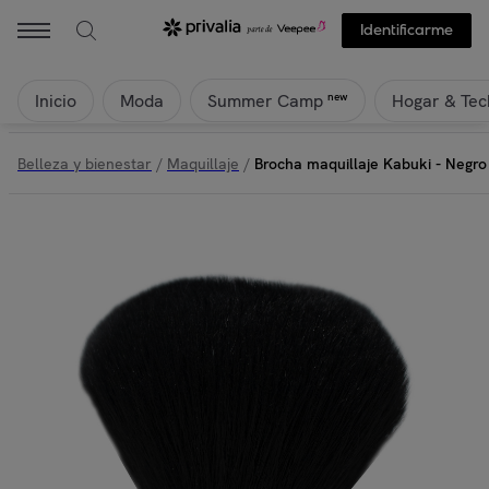
ITALIAN DESIGN - Brocha maquillaje Kabuki - Negro | Privalia
Identificarme
Inicio
Moda
Hogar & Tec
new
Summer Camp
Belleza y bienestar
/
Maquillaje
/
Brocha maquillaje Kabuki - Negro