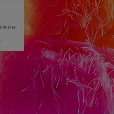
e buscas.
.