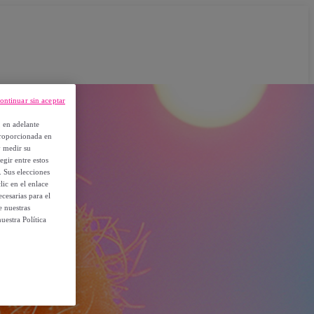
ontinuar sin aceptar
, en adelante
proporcionada en
y medir su
egir entre estos
. Sus elecciones
ic en el enlace
cesarias para el
e nuestras
uestra Política