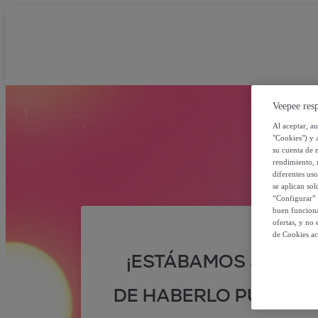
Veepee resp
Al aceptar, a
"Cookies") y 
su cuenta de 
rendimiento, r
diferentes us
se aplican so
“Configurar” 
buen funciona
ofertas, y no
de Cookies ac
¡ESTÁBAMOS SEGUR
DE HABERLO PUESTO