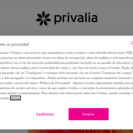
C
eta su privacidad
utoriza a Veepee y sus socios a usar rastreadores (como cookies u otros identificadores como SDK
a procesar sus datos personales (como sus datos de navegación, datos de pedidos e información 
miembro) con el fin de ofrecerle publicidad personalizada (incluida en su pantalla de televisión) 
ealizar ciertos análisis sobre la actividad de ventas y con fines de lucha contra el fraude. Puede el
os haciendo clic en "Configurar" o rechazar todo haciendo clic en el botón "Continuar sin aceptar"
lo a este navegador y/o dispositivo. Puede cambiar sus opciones en cualquier momento haciendo cl
accesible a través del enlace "Política de Privacidad". Algunas Cookies depositadas también son ne
miento de nuestro servicio, como las que miden el tráfico o permiten la presentación adaptada d
 están sujetas a consentimiento. Para obtener más información sobre las Cookies, puede consultar n
cesible
AQUÍ.
OS
Configurar
Aceptar
 POR