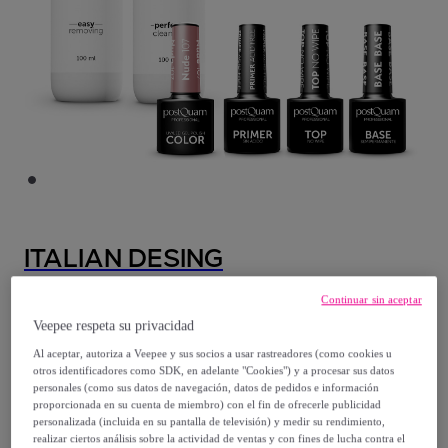
ITALIAN DESING
Kit manicura semipermanente #nude - 4x5
Continuar sin aceptar
ml+2x100 ml
Veepee respeta su privacidad
Modelo:
Kit manicura semipermanente
Al aceptar, autoriza a Veepee y sus socios a usar rastreadores (como cookies u
otros identificadores como SDK, en adelante "Cookies") y a procesar sus datos
#nude - 4x5 ml+2x100 ml
personales (como sus datos de navegación, datos de pedidos e información
proporcionada en su cuenta de miembro) con el fin de ofrecerle publicidad
personalizada (incluida en su pantalla de televisión) y medir su rendimiento,
16
,
€
99
realizar ciertos análisis sobre la actividad de ventas y con fines de lucha contra el