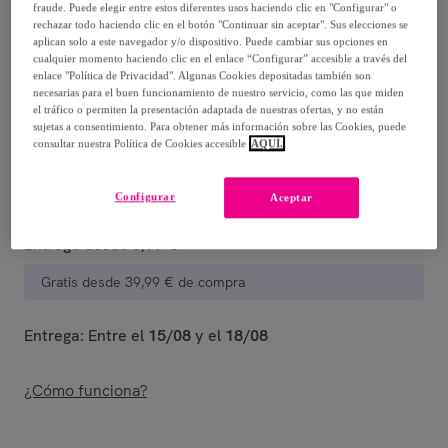
fraude. Puede elegir entre estos diferentes usos haciendo clic en "Configurar" o
rechazar todo haciendo clic en el botón "Continuar sin aceptar". Sus elecciones se
123
,
€
76
aplican solo a este navegador y/o dispositivo. Puede cambiar sus opciones en
-
86
%
cualquier momento haciendo clic en el enlace “Configurar” accesible a través del
enlace "Política de Privacidad". Algunas Cookies depositadas también son
Vendido por
Postquam Cosmetic
necesarias para el buen funcionamiento de nuestro servicio, como las que miden
el tráfico o permiten la presentación adaptada de nuestras ofertas, y no están
sujetas a consentimiento. Para obtener más información sobre las Cookies, puede
consultar nuestra Política de Cookies accesible
AQUÍ.
Entrega
Configurar
Aceptar
Entrega desde
3,99 €
Gratis desde 39,99 € de compra
Entrega: Entre el
15/08
y el
18/08
¿Cómo funciona?