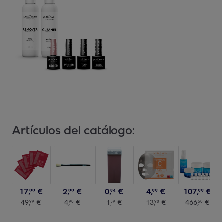
Artículos del catálogo:
17
,
€
2
,
€
0
,
€
4
,
€
107
,
€
99
99
94
99
99
49
,
€
4
,
€
1
,
€
13
,
€
466
,
€
99
90
89
90
50