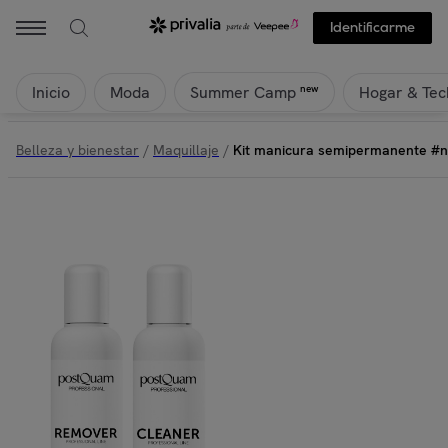
ITALIAN DESING - Kit manicura semipermanente #nude - 4x5 ml+2x
Identificarme
Inicio
Moda
Hogar & Tec
new
Summer Camp
Belleza y bienestar
/
Maquillaje
/
Kit manicura semipermanente #n