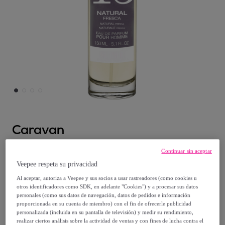
Caravan
Caravan fragancias perfume de hombre
Continuar sin aceptar
nº15, de 150 ml
Veepee respeta su privacidad
Modelo:
Caravan fragancias perfume de
Al aceptar, autoriza a Veepee y sus socios a usar rastreadores (como cookies u
otros identificadores como SDK, en adelante "Cookies") y a procesar sus datos
hombre nº15, de 150 ml
personales (como sus datos de navegación, datos de pedidos e información
proporcionada en su cuenta de miembro) con el fin de ofrecerle publicidad
personalizada (incluida en su pantalla de televisión) y medir su rendimiento,
10
,
€
95
realizar ciertos análisis sobre la actividad de ventas y con fines de lucha contra el