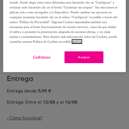
fraude. Puede elegir entre estos diferentes usos haciendo clic en "Configurar" o
rechazar todo haciendo clic en el botón "Continuar sin aceptar". Sus elecciones se
41
,
€
99
aplican solo a este navegador y/o dispositivo. Puede cambiar sus opciones en
-
73
%
cualquier momento haciendo clic en el enlace “Configurar” accesible a través del
enlace "Política de Privacidad". Algunas Cookies depositadas también son
necesarias para el buen funcionamiento de nuestro servicio, como las que miden
Posible recogida de tu antiguo producto
ver condiciones
,
el tráfico o permiten la presentación adaptada de nuestras ofertas, y no están
sujetas a consentimiento. Para obtener más información sobre las Cookies, puede
consultar nuestra Política de Cookies accesible
AQUÍ.
Vendido por
Diempi
Configurar
Aceptar
Entrega
Entrega desde
5,95 €
Entrega: Entre el
13/08
y el
16/08
¿Cómo funciona?