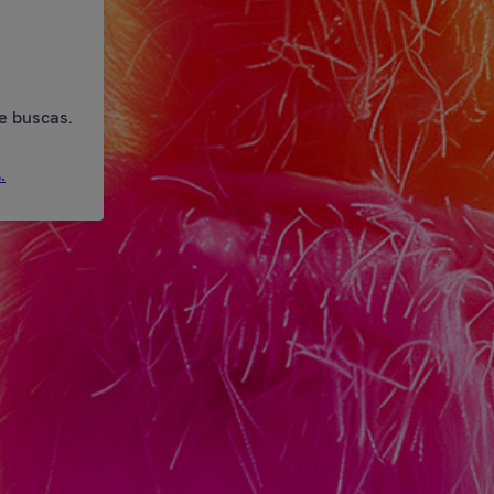
e buscas.
.