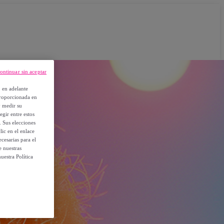
ontinuar sin aceptar
, en adelante
proporcionada en
y medir su
egir entre estos
. Sus elecciones
ic en el enlace
cesarias para el
e nuestras
uestra Política