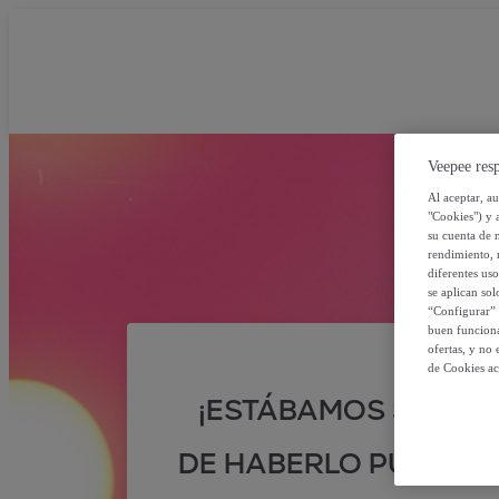
Veepee resp
Al aceptar, a
"Cookies") y 
su cuenta de 
rendimiento, r
diferentes us
se aplican so
“Configurar” 
buen funciona
ofertas, y no
de Cookies ac
¡ESTÁBAMOS SEGUR
DE HABERLO PUESTO