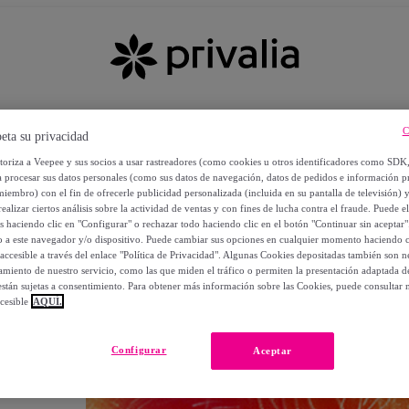
C
eta su privacidad
utoriza a Veepee y sus socios a usar rastreadores (como cookies u otros identificadores como SDK
a procesar sus datos personales (como sus datos de navegación, datos de pedidos e información 
miembro) con el fin de ofrecerle publicidad personalizada (incluida en su pantalla de televisión) 
ealizar ciertos análisis sobre la actividad de ventas y con fines de lucha contra el fraude. Puede el
os haciendo clic en "Configurar" o rechazar todo haciendo clic en el botón "Continuar sin aceptar"
lo a este navegador y/o dispositivo. Puede cambiar sus opciones en cualquier momento haciendo cl
accesible a través del enlace "Política de Privacidad". Algunas Cookies depositadas también son ne
miento de nuestro servicio, como las que miden el tráfico o permiten la presentación adaptada d
 están sujetas a consentimiento. Para obtener más información sobre las Cookies, puede consultar n
cesible
AQUÍ.
OS
Configurar
Aceptar
 POR