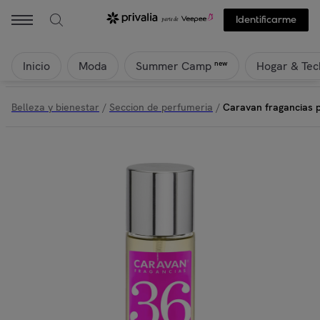
Identificarme
Inicio
Moda
Hogar & Tec
new
Summer Camp
Belleza y bienestar
/
Seccion de perfumeria
/
Caravan fragancias 