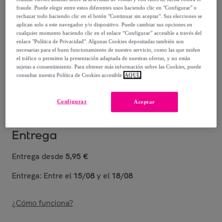
fraude. Puede elegir entre estos diferentes usos haciendo clic en "Configurar" o
17
,
€
99
rechazar todo haciendo clic en el botón "Continuar sin aceptar". Sus elecciones se
aplican solo a este navegador y/o dispositivo. Puede cambiar sus opciones en
-
39
%
cualquier momento haciendo clic en el enlace “Configurar” accesible a través del
enlace "Política de Privacidad". Algunas Cookies depositadas también son
necesarias para el buen funcionamiento de nuestro servicio, como las que miden
Posible recogida de tu antiguo producto
ver condiciones
,
el tráfico o permiten la presentación adaptada de nuestras ofertas, y no están
sujetas a consentimiento. Para obtener más información sobre las Cookies, puede
consultar nuestra Política de Cookies accesible
AQUÍ.
Vendido por
Diempi
Configurar
Aceptar
Entrega
Entrega desde
5,95 €
Entrega: Entre el
15/08
y el
18/08
¿Cómo funciona?