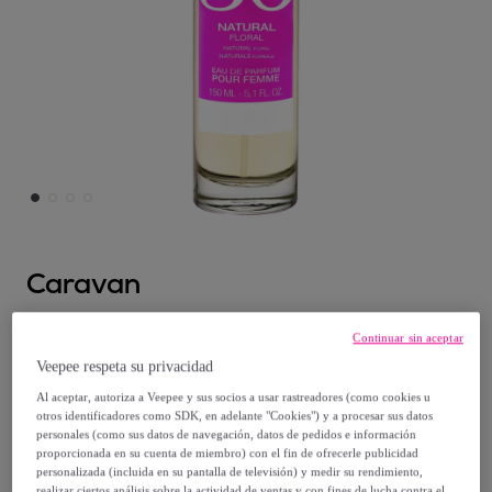
Caravan
Caravan fragancias perfume de mujer
Continuar sin aceptar
nº36, de 150 ml
Veepee respeta su privacidad
Modelo:
Caravan fragancias perfume de
Al aceptar, autoriza a Veepee y sus socios a usar rastreadores (como cookies u
mujer nº36, de 150 ml
otros identificadores como SDK, en adelante "Cookies") y a procesar sus datos
personales (como sus datos de navegación, datos de pedidos e información
proporcionada en su cuenta de miembro) con el fin de ofrecerle publicidad
10
,
€
95
personalizada (incluida en su pantalla de televisión) y medir su rendimiento,
realizar ciertos análisis sobre la actividad de ventas y con fines de lucha contra el