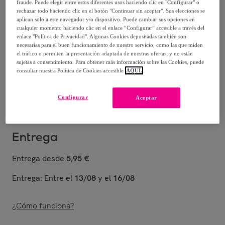
fraude. Puede elegir entre estos diferentes usos haciendo clic en "Configurar" o
rechazar todo haciendo clic en el botón "Continuar sin aceptar". Sus elecciones se
44
,
€
99
aplican solo a este navegador y/o dispositivo. Puede cambiar sus opciones en
-
75
%
cualquier momento haciendo clic en el enlace “Configurar” accesible a través del
enlace "Política de Privacidad". Algunas Cookies depositadas también son
necesarias para el buen funcionamiento de nuestro servicio, como las que miden
Posible recogida de tu antiguo producto
ver condiciones
el tráfico o permiten la presentación adaptada de nuestras ofertas, y no están
,
sujetas a consentimiento. Para obtener más información sobre las Cookies, puede
consultar nuestra Política de Cookies accesible
AQUÍ.
Vendido por
Diempi
Configurar
Aceptar
Entrega
Entrega desde
5,95 €
Entrega: Entre el
13/08
y el
16/08
¿Cómo funciona?