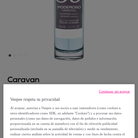
Caravan
Continuar sin aceptar
Caravan fragancias perfume de hombre
Veepee respeta su privacidad
nº59, de150 ml.
Modelo:
Caravan fragancias perfume de
Al aceptar, autoriza a Veepee y sus socios a usar rastreadores (como cookies u
otros identificadores como SDK, en adelante "Cookies") y a procesar sus datos
hombre nº59, de150 ml.
personales (como sus datos de navegación, datos de pedidos e información
proporcionada en su cuenta de miembro) con el fin de ofrecerle publicidad
personalizada (incluida en su pantalla de televisión) y medir su rendimiento,
10
,
€
95
realizar ciertos análisis sobre la actividad de ventas y con fines de lucha contra el