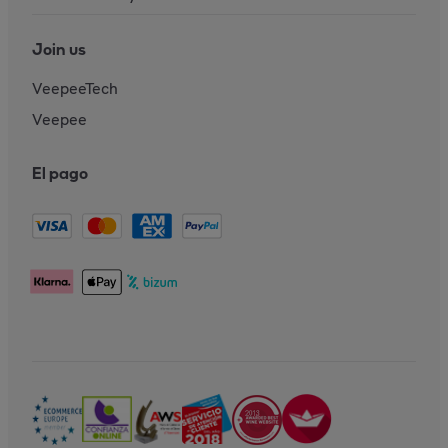
Join us
VeepeeTech
Veepee
El pago