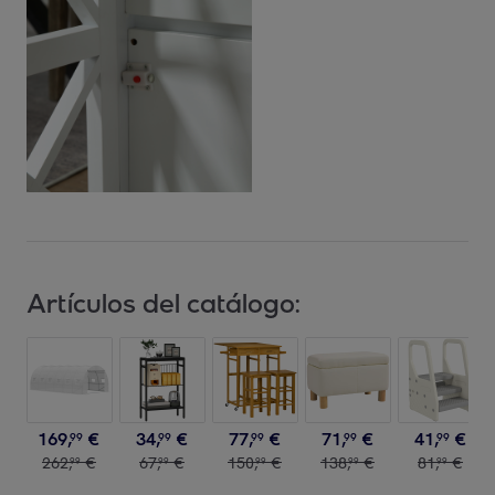
Artículos del catálogo:
169
,
€
34
,
€
77
,
€
71
,
€
41
,
€
99
99
99
99
99
262
,
€
67
,
€
150
,
€
138
,
€
81
,
€
99
99
99
99
99