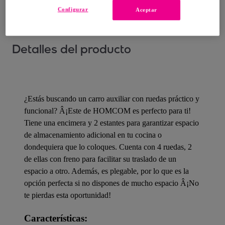
Configurar
Aceptar
Detalles del producto
¿Estás buscando un carro auxiliar con ruedas práctico y
funcional? Â¡Este de HOMCOM es perfecto para ti!
Tiene una encimera y 2 estantes para garantizar espacio
de almacenamiento adicional en tu cocina o
dondequiera que lo coloques. Cuenta con 4 ruedas, 2
de ellas con freno para facilitar su traslado de un
espacio a otro. Además, es plegable, por lo que es la
opción perfecta si no dispones de mucho espacio Â¡No
te pierdas esta oportunidad!
Características: