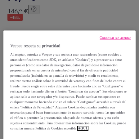
146
,
€
99
-
48
%
Posible recogida de tu antiguo producto
ver condiciones
,
Continuar sin aceptar
Veepee respeta su privacidad
Vendido por
Aosom
Al aceptar, autoriza a Veepee y sus socios a usar rastreadores (como cookies u
otros identificadores como SDK, en adelante "Cookies") y a procesar sus datos
personales (como sus datos de navegación, datos de pedidos e información
proporcionada en su cuenta de miembro) con el fin de ofrecerle publicidad
personalizada (incluida en su pantalla de televisión) y medir su rendimiento,
realizar ciertos análisis sobre la actividad de ventas y con fines de lucha contra el
Entrega
fraude. Puede elegir entre estos diferentes usos haciendo clic en "Configurar" o
rechazar todo haciendo clic en el botón "Continuar sin aceptar". Sus elecciones se
Envío gratis
aplican solo a este navegador y/o dispositivo. Puede cambiar sus opciones en
cualquier momento haciendo clic en el enlace “Configurar” accesible a través del
enlace "Política de Privacidad". Algunas Cookies depositadas también son
necesarias para el buen funcionamiento de nuestro servicio, como las que miden
Entrega: Entre el
09/08
y el
12/08
el tráfico o permiten la presentación adaptada de nuestras ofertas, y no están
sujetas a consentimiento. Para obtener más información sobre las Cookies, puede
consultar nuestra Política de Cookies accesible
AQUÍ.
¿Cómo funciona?