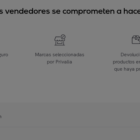
sus vendedores se comprometen a hacer
guro
Marcas seleccionadas
Devoluc
por Privalia
productos e
que haya p
n