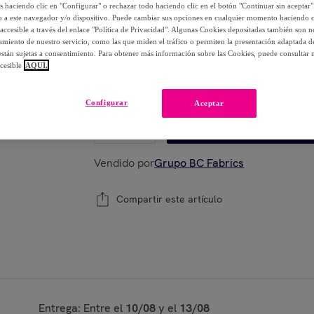
70
,
€
os haciendo clic en "Configurar" o rechazar todo haciendo clic en el botón "Continuar sin aceptar"
00
lo a este navegador y/o dispositivo. Puede cambiar sus opciones en cualquier momento haciendo cl
-
57
%
accesible a través del enlace "Política de Privacidad". Algunas Cookies depositadas también son ne
miento de nuestro servicio, como las que miden el tráfico o permiten la presentación adaptada d
 están sujetas a consentimiento. Para obtener más información sobre las Cookies, puede consultar n
cesible
AQUÍ.
Están agotándose
Modelo:
50x50 cm
Configurar
Aceptar
1
Añadir a la cesta
Vendido por
Grupo BC Fabrics
Compartir este artículo
Entrega: Entre el
10/08
y el
13/08