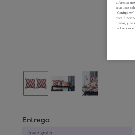
diferentes us
se aplican so
“Configurar” 
buen funciona
ofertas, y no
de Cookies ac
Entrega
Envío gratis