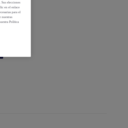
. Sus elecciones
ic en el enlace
cesarias para el
e nuestras
uestra Política