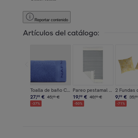
Reportar contenido
Artículos del catálogo:
Toalla de baño CASUAL azul mar 100x150 cm - 1
Pareo pestamal de playa SA
2 Fundas 
27
,
€
19
,
€
9
,
€
99
45
,
€
99
40
,
€
99
35
,
00
00
00
-
37
%
-
50
%
-
71
%