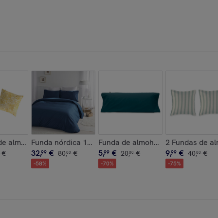
00% algodón -
NTORINI 90x170 cm
de almohada 100%algodón KASAI B multicolor - 65x65 cm
Funda nórdica 100% algodón CASUAL - varias medidas
Funda de almohada 100% algodón 
2 Fundas de a
32
,
€
5
,
€
9
,
€
€
99
80
,
€
99
20
,
€
99
40
,
€
00
00
00
-
58
%
-
70
%
-
75
%