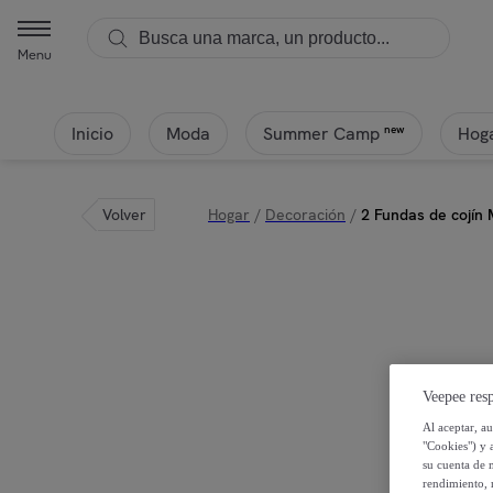
Menu
Inicio
Moda
Hoga
new
Summer Camp
Volver
Hogar
/
Decoración
/
2 Fundas de cojín
Veepee resp
Al aceptar, a
"Cookies") y 
su cuenta de 
rendimiento, r