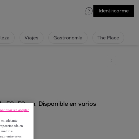
Identificarme
lleza
Viajes
Gastronomía
The Place
o 50x50 cm. Disponible en varios
ontinuar sin aceptar
, en adelante
proporcionada en
y medir su
egir entre estos