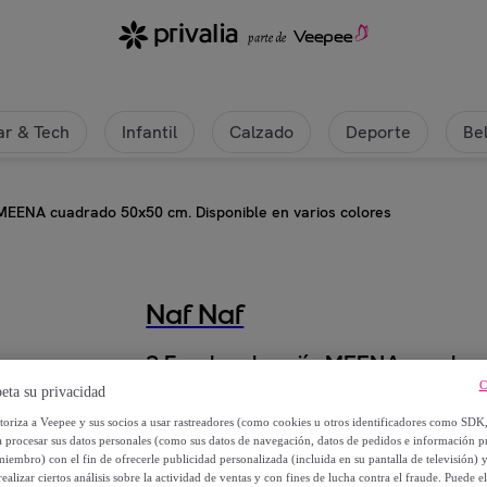
r & Tech
Infantil
Calzado
Deporte
Be
 MEENA cuadrado 50x50 cm. Disponible en varios colores
Naf Naf
2 Fundas de cojín MEENA cuadrad
colores
C
eta su privacidad
utoriza a Veepee y sus socios a usar rastreadores (como cookies u otros identificadores como SDK
29
,
€
a procesar sus datos personales (como sus datos de navegación, datos de pedidos e información 
99
miembro) con el fin de ofrecerle publicidad personalizada (incluida en su pantalla de televisión) 
ealizar ciertos análisis sobre la actividad de ventas y con fines de lucha contra el fraude. Puede el