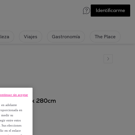
Identificarme
lleza
Viajes
Gastronomía
The Place
ontinuar sin aceptar
stampada 180 x 280cm
, en adelante
proporcionada en
y medir su
egir entre estos
. Sus elecciones
ic en el enlace