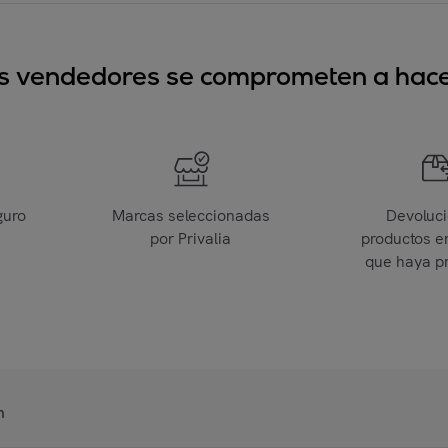
sus vendedores se comprometen a hacer
guro
Marcas seleccionadas
Devoluc
por Privalia
productos e
que haya p
n