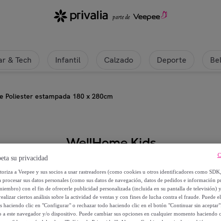
r & Tech
Infantil
Calzado
Deporte
Be
 de Poliester estampada 180 x 280cm
WellHome Kids
C
eta su privacidad
Alfombra infantil de Poliester e
utoriza a Veepee y sus socios a usar rastreadores (como cookies u otros identificadores como SDK
a procesar sus datos personales (como sus datos de navegación, datos de pedidos e información 
Desde
miembro) con el fin de ofrecerle publicidad personalizada (incluida en su pantalla de televisión) 
ealizar ciertos análisis sobre la actividad de ventas y con fines de lucha contra el fraude. Puede el
10
,
€
40
os haciendo clic en "Configurar" o rechazar todo haciendo clic en el botón "Continuar sin aceptar"
lo a este navegador y/o dispositivo. Puede cambiar sus opciones en cualquier momento haciendo cl