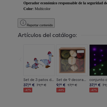
Operador económico responsable de la seguridad d
Color
: Multicolor
Reportar contenido
Artículos del catálogo:
Set de 3 patos decorativos navideños con luces
Set de 9 decoraciones para ár
conjunto d
37
,
€
9
,
€
37
,
€
90
71
,
€
90
17
,
€
90
71
,
99
99
-
47
%
-
44
%
-
47
%