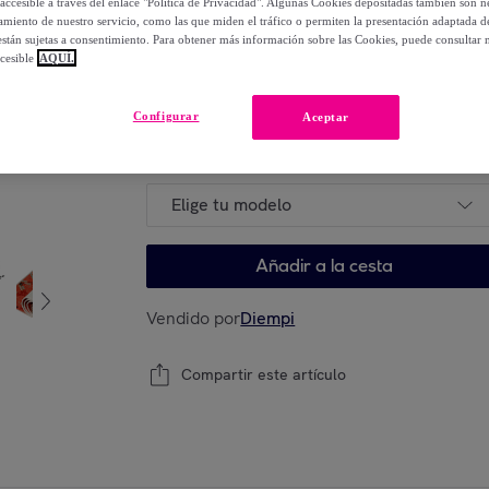
accesible a través del enlace "Política de Privacidad". Algunas Cookies depositadas también son ne
19
,
€
99
miento de nuestro servicio, como las que miden el tráfico o permiten la presentación adaptada d
-
47
%
 están sujetas a consentimiento. Para obtener más información sobre las Cookies, puede consultar n
cesible
AQUÍ.
Configurar
Aceptar
Elige tu modelo
Elige tu modelo
Añadir a la cesta
Vendido por
Diempi
Compartir este artículo