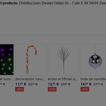
el producto
: Distribuciones Diempi Online SL - Calle E 88 50016 Za
 led blancas y temporizador
bol de navidad en papel panal de abeja color blanco, verde y 
e luces de cortina con 240 luces led rgb con control remoto d
decoración navideña bastón de caramelo con luces le
árbol artificial de 110cm con 80 l
bola de navidad
11
,
€
12
,
€
14
,
€
€
90
20
,
€
90
23
,
€
90
27
,
€
99
99
99
99
-
43
%
-
46
%
-
46
%