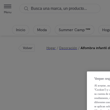
Menu
Inicio
Moda
Hoga
new
Summer Camp
Volver
Hogar
/
Decoración
/
Alfombra infantil
Veepee resp
Al aceptar, a
"Cookies") y 
su cuenta de 
rendimiento, r
diferentes us
se aplican so