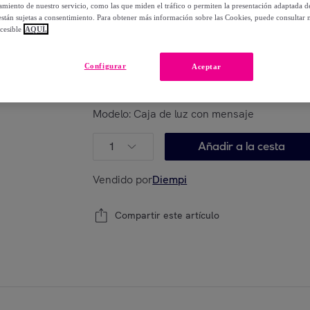
-
70
%
miento de nuestro servicio, como las que miden el tráfico o permiten la presentación adaptada d
 están sujetas a consentimiento. Para obtener más información sobre las Cookies, puede consultar n
cesible
AQUÍ.
Posible recogida de tu antiguo producto
ver
,
Configurar
Aceptar
Modelo:
Caja de luz con mensaje
1
Añadir a la cesta
Vendido por
Diempi
Compartir este artículo