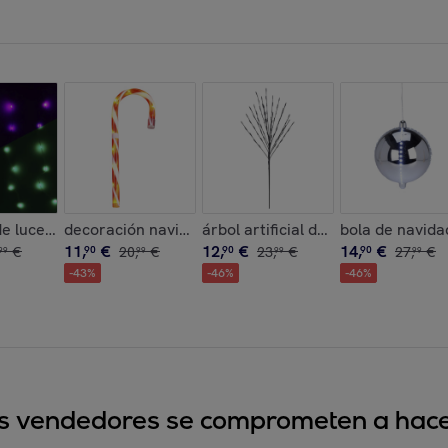
 led blancas y temporizador
bol de navidad en papel panal de abeja color blanco, verde y 
e luces de cortina con 240 luces led rgb con control remoto d
decoración navideña bastón de caramelo con luces le
árbol artificial de 110cm con 80 l
bola de navidad
11
,
€
12
,
€
14
,
€
€
90
20
,
€
90
23
,
€
90
27
,
€
99
99
99
99
-
43
%
-
46
%
-
46
%
sus vendedores se comprometen a hacer