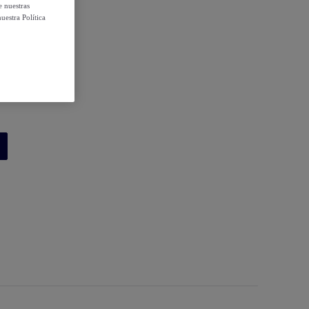
e nuestras
uestra Política
 condiciones