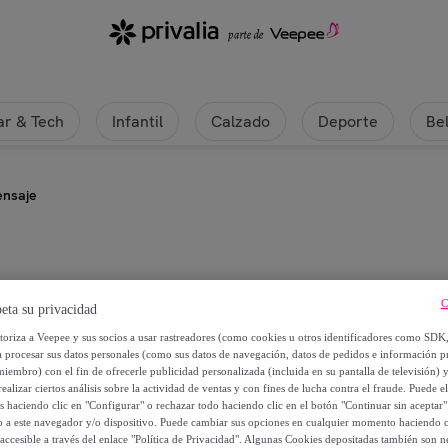
r & Tech
Infantil
Calzado
Deporte
Be
ensaje
WellHome
C
eta su privacidad
Caja de luz con mensaje
utoriza a Veepee y sus socios a usar rastreadores (como cookies u otros identificadores como SDK
a procesar sus datos personales (como sus datos de navegación, datos de pedidos e información 
miembro) con el fin de ofrecerle publicidad personalizada (incluida en su pantalla de televisión) 
11
,
€
49
ealizar ciertos análisis sobre la actividad de ventas y con fines de lucha contra el fraude. Puede el
os haciendo clic en "Configurar" o rechazar todo haciendo clic en el botón "Continuar sin aceptar"
lo a este navegador y/o dispositivo. Puede cambiar sus opciones en cualquier momento haciendo cl
38
,
€
99
accesible a través del enlace "Política de Privacidad". Algunas Cookies depositadas también son ne