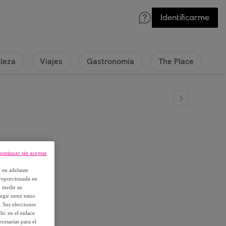
Identificarme
lleza
Viajes
Gastronomía
The Place
ontinuar sin aceptar
, en adelante
proporcionada en
y medir su
egir entre estos
. Sus elecciones
ic en el enlace
cesarias para el