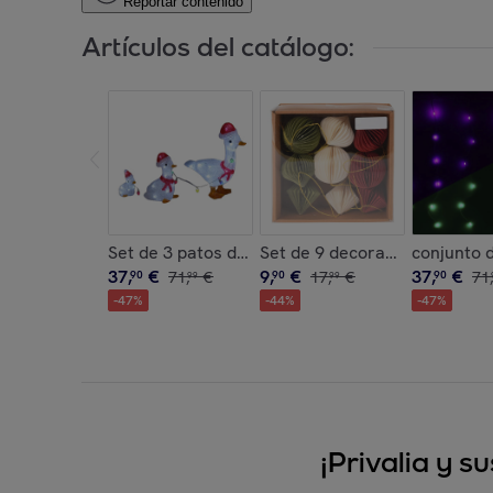
Reportar contenido
Artículos del catálogo:
Set de 3 patos decorativos navideños con luces
Set de 9 decoraciones para ár
conjunto d
37
,
€
9
,
€
37
,
€
90
71
,
€
90
17
,
€
90
71
,
99
99
-
47
%
-
44
%
-
47
%
¡Privalia y 