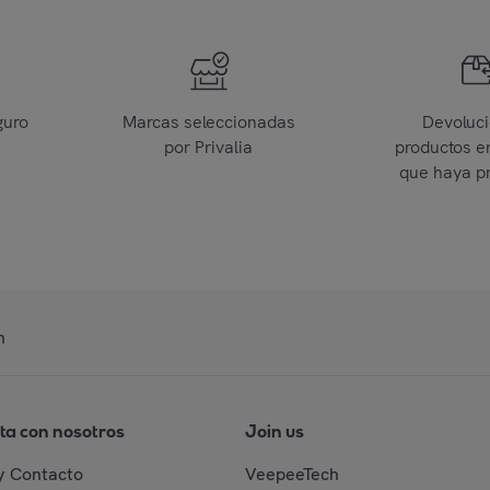
guro
Marcas seleccionadas
Devoluc
por Privalia
productos e
que haya p
n
ta con nosotros
Join us
y Contacto
VeepeeTech