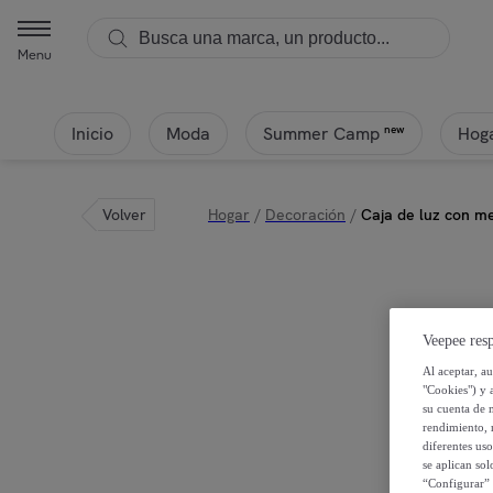
Menu
Inicio
Moda
Hoga
new
Summer Camp
Volver
Hogar
/
Decoración
/
Caja de luz con m
Veepee resp
Al aceptar, a
"Cookies") y 
su cuenta de 
rendimiento, r
diferentes us
se aplican so
“Configurar” 