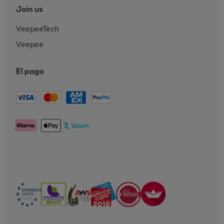
Join us
VeepeeTech
Veepee
El pago