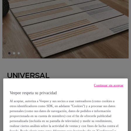
UNIVERSAL
Continuar sin aceptar
CRAFT Alfombra étnica en tonos gris y
Veepee respeta su privacidad
beige, varias medidas disponibles
Al aceptar, autoriza a Veepee y sus socios a usar rastreadores (como cookies u
otros identificadores como SDK, en adelante "Cookies") y a procesar sus datos
Desde
personales (como sus datos de navegación, datos de pedidos e información
proporcionada en su cuenta de miembro) con el fin de ofrecerle publicidad
75
,
€
95
personalizada (incluida en su pantalla de televisión) y medir su rendimiento,
realizar ciertos análisis sobre la actividad de ventas y con fines de lucha contra el
fraude. Puede elegir entre estos diferentes usos haciendo clic en "Configurar" o