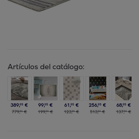
Artículos del catálogo:
389
,
€
99
,
€
61
,
€
256
,
€
68
,
€
95
95
95
95
95
779
,
€
199
,
€
123
,
€
513
,
€
137
,
€
90
90
90
90
90