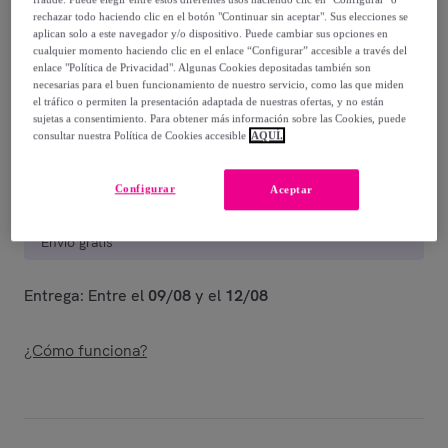
151
,
€
90
rechazar todo haciendo clic en el botón "Continuar sin aceptar". Sus elecciones se
-
50
%
aplican solo a este navegador y/o dispositivo. Puede cambiar sus opciones en
cualquier momento haciendo clic en el enlace “Configurar” accesible a través del
Vendido por
UNIVERSAL XXI. Especialistas en alfombras
enlace "Política de Privacidad". Algunas Cookies depositadas también son
necesarias para el buen funcionamiento de nuestro servicio, como las que miden
desde 1983
el tráfico o permiten la presentación adaptada de nuestras ofertas, y no están
sujetas a consentimiento. Para obtener más información sobre las Cookies, puede
consultar nuestra Política de Cookies accesible
AQUÍ.
Configurar
Aceptar
Entrega
Envío gratis
Entrega: Entre el
09/08
y el
12/08
¿Cómo funciona?