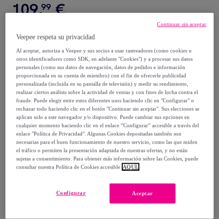
109
,
€
99
Continuar sin aceptar
169
,
€
99
Veepee respeta su privacidad
-
35
%
Al aceptar, autoriza a Veepee y sus socios a usar rastreadores (como cookies u
Vendido por
Decowood
otros identificadores como SDK, en adelante "Cookies") y a procesar sus datos
personales (como sus datos de navegación, datos de pedidos e información
proporcionada en su cuenta de miembro) con el fin de ofrecerle publicidad
personalizada (incluida en su pantalla de televisión) y medir su rendimiento,
realizar ciertos análisis sobre la actividad de ventas y con fines de lucha contra el
fraude. Puede elegir entre estos diferentes usos haciendo clic en "Configurar" o
Entrega
rechazar todo haciendo clic en el botón "Continuar sin aceptar". Sus elecciones se
aplican solo a este navegador y/o dispositivo. Puede cambiar sus opciones en
cualquier momento haciendo clic en el enlace “Configurar” accesible a través del
Entrega desde
9,90 €
enlace "Política de Privacidad". Algunas Cookies depositadas también son
necesarias para el buen funcionamiento de nuestro servicio, como las que miden
Entrega: Entre el
24/08
y el
27/08
el tráfico o permiten la presentación adaptada de nuestras ofertas, y no están
sujetas a consentimiento. Para obtener más información sobre las Cookies, puede
consultar nuestra Política de Cookies accesible
AQUÍ.
¿Cómo funciona?
Configurar
Aceptar