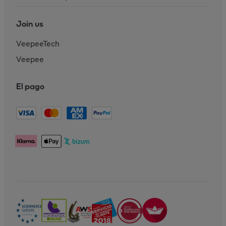
Join us
VeepeeTech
Veepee
El pago