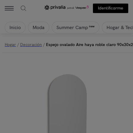
Identificarme
Inicio
Moda
Hogar & Tec
new
Summer Camp
Hogar
/
Decoración
/
Espejo ovalado Aire haya roble claro 90x30x