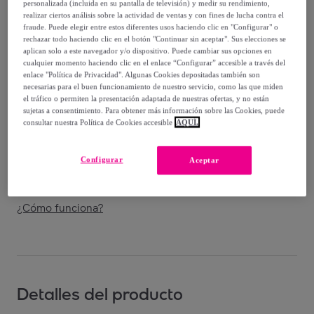
personalizada (incluida en su pantalla de televisión) y medir su rendimiento,
realizar ciertos análisis sobre la actividad de ventas y con fines de lucha contra el
Vendido por
Herdasa
fraude. Puede elegir entre estos diferentes usos haciendo clic en "Configurar" o
rechazar todo haciendo clic en el botón "Continuar sin aceptar". Sus elecciones se
aplican solo a este navegador y/o dispositivo. Puede cambiar sus opciones en
cualquier momento haciendo clic en el enlace “Configurar” accesible a través del
enlace "Política de Privacidad". Algunas Cookies depositadas también son
necesarias para el buen funcionamiento de nuestro servicio, como las que miden
Entrega
el tráfico o permiten la presentación adaptada de nuestras ofertas, y no están
sujetas a consentimiento. Para obtener más información sobre las Cookies, puede
consultar nuestra Política de Cookies accesible
AQUÍ.
Envío gratis
Configurar
Aceptar
Entrega: Entre el
15/08
y el
18/08
¿Cómo funciona?
Detalles del producto