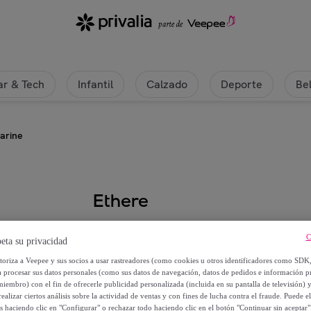
r & Tech
Infantil
Calzado
Deporte
Be
arine
Ethere
Funda Cojin Lisa Marine
C
eta su privacidad
utoriza a Veepee y sus socios a usar rastreadores (como cookies u otros identificadores como SDK
9
,
€
99
a procesar sus datos personales (como sus datos de navegación, datos de pedidos e información 
miembro) con el fin de ofrecerle publicidad personalizada (incluida en su pantalla de televisión) 
ealizar ciertos análisis sobre la actividad de ventas y con fines de lucha contra el fraude. Puede el
24
,
€
00
os haciendo clic en "Configurar" o rechazar todo haciendo clic en el botón "Continuar sin aceptar"