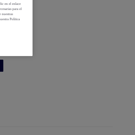
ic en el enlace
cesarias para el
e nuestras
uestra Política