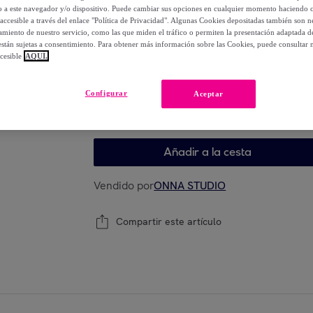
-
58
%
lo a este navegador y/o dispositivo. Puede cambiar sus opciones en cualquier momento haciendo cl
accesible a través del enlace "Política de Privacidad". Algunas Cookies depositadas también son ne
miento de nuestro servicio, como las que miden el tráfico o permiten la presentación adaptada d
 están sujetas a consentimiento. Para obtener más información sobre las Cookies, puede consultar n
cesible
AQUÍ.
Elige tu modelo
Configurar
Aceptar
65x65
80X80
Añadir a la cesta
Vendido por
ONNA STUDIO
Compartir este artículo