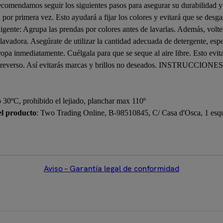
 recomendamos seguir los siguientes pasos para asegurar su durabilidad 
la por primera vez. Esto ayudará a fijar los colores y evitará que se des
ligente: Agrupa las prendas por colores antes de lavarlas. Además, voltea
lavadora. Asegúrate de utilizar la cantidad adecuada de detergente, espe
 ropa inmediatamente. Cuélgala para que se seque al aire libre. Esto evi
or el reverso. Así evitarás marcas y brillos no deseados. INSTRUCC
30ºC, prohibido el lejiado, planchar max 110º
el producto
: Two Trading Online, B-98510845, C/ Casa d'Osca, 1 esqui
Aviso – Garantía legal de conformidad