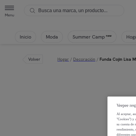
Menu
Inicio
Moda
Hoga
new
Summer Camp
Volver
Hogar
/
Decoración
/
Funda Cojin Lisa M
Veepee resp
Al aceptar, a
"Cookies") y 
su cuenta de 
rendimiento, r
diferentes us