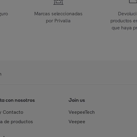
guro
Marcas seleccionadas
Devoluc
por Privalia
productos e
que haya p
n
ta con nosotros
Join us
y Contacto
VeepeeTech
da de productos
Veepee