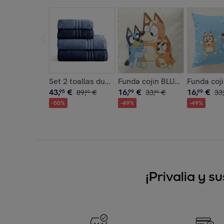
Set 2 toallas ducha + 2 toallas lavabo navy- ce
Funda cojin BLUEY con rellen
Funda coji
43
,
€
16
,
€
16
,
€
95
89
,
€
99
33
,
€
99
33
,
00
90
-
50
%
-
49
%
-
49
%
¡Privalia y 