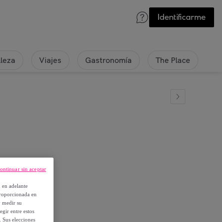
Identificarme
lleza
Viajes
Gastronomía
The Place
ontinuar sin aceptar
, en adelante
proporcionada en
y medir su
egir entre estos
. Sus elecciones