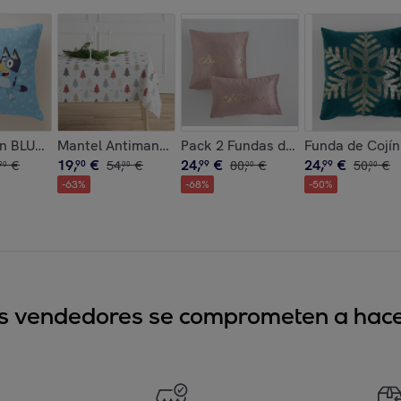
leste premium
o 45x45 .
n BLUEY con relleno 45x45 .
Mantel Antimanchas 100% Algodón Brindis Nordic
Pack 2 Fundas de Cojín Terciopelo
Funda de Cojín
19
,
€
24
,
€
24
,
€
€
90
54
,
€
99
80
,
€
99
50
,
€
90
00
00
00
-
63
%
-
68
%
-
50
%
sus vendedores se comprometen a hacer