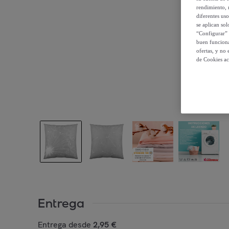
rendimiento, r
diferentes us
se aplican so
“Configurar” 
buen funciona
ofertas, y no
de Cookies ac
Entrega
Entrega desde
2,95 €