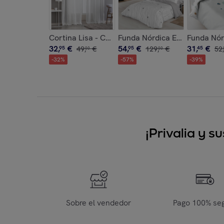
Cortina Lisa - Con Ojales - 100% Poliéster - Blan
Funda Nórdica Estampada - Ci
Funda Nór
32
,
€
54
,
€
31
,
€
95
49
,
€
95
129
,
€
45
52
,
00
00
-
32
%
-
57
%
-
39
%
¡Privalia y 
Sobre el vendedor
Pago 100% se