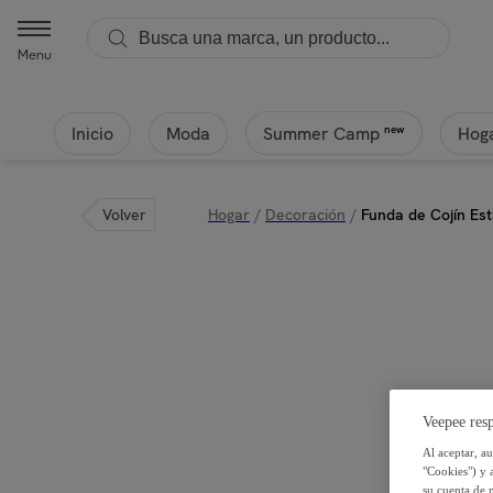
Menu
Inicio
Moda
Hoga
new
Summer Camp
Volver
Hogar
/
Decoración
/
Funda de Cojín Est
Veepee resp
Al aceptar, a
"Cookies") y 
su cuenta de 