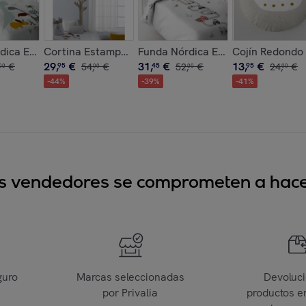
co
erre Solapa - 100% Algodón - Incluye 1/2 Fundas de Almohada
dica Estampada - Reversible - Infantil - Cierre Solapa - 100%
Cortina Estampada - Con Ojales - 100% Algodón - Est
Funda Nórdica Estampada - Reversi
Cojín Redondo 
29
,
€
31
,
€
13
,
€
€
95
54
,
€
45
52
,
€
95
24
,
€
00
00
00
00
-
44
%
-
39
%
-
41
%
sus vendedores se comprometen a hacer
guro
Marcas seleccionadas
Devoluc
por Privalia
productos e