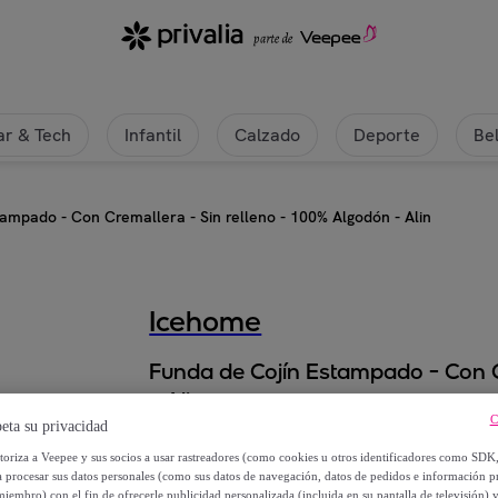
r & Tech
Infantil
Calzado
Deporte
Be
ampado - Con Cremallera - Sin relleno - 100% Algodón - Alin
Icehome
Funda de Cojín Estampado - Con C
- Alin
C
eta su privacidad
9
,
€
95
utoriza a Veepee y sus socios a usar rastreadores (como cookies u otros identificadores como SDK
a procesar sus datos personales (como sus datos de navegación, datos de pedidos e información 
miembro) con el fin de ofrecerle publicidad personalizada (incluida en su pantalla de televisión) 