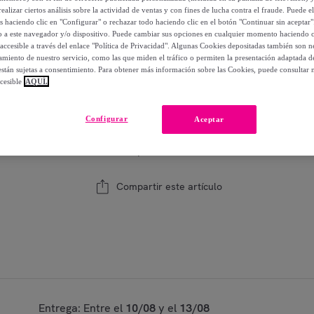
18
,
€
00
ealizar ciertos análisis sobre la actividad de ventas y con fines de lucha contra el fraude. Puede el
os haciendo clic en "Configurar" o rechazar todo haciendo clic en el botón "Continuar sin aceptar"
-
44
%
lo a este navegador y/o dispositivo. Puede cambiar sus opciones en cualquier momento haciendo cl
accesible a través del enlace "Política de Privacidad". Algunas Cookies depositadas también son ne
miento de nuestro servicio, como las que miden el tráfico o permiten la presentación adaptada d
 están sujetas a consentimiento. Para obtener más información sobre las Cookies, puede consultar n
Modelo:
Funda de Cojín Estampado - Con Crem
cesible
AQUÍ.
1
Añadir a la cesta
Configurar
Aceptar
Vendido por
Creaciones Euromoda
Compartir este artículo
Entrega: Entre el
10/08
y el
13/08