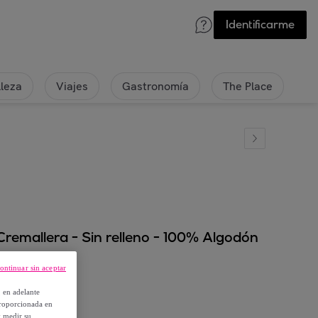
Identificarme
lleza
Viajes
Gastronomía
The Place
remallera - Sin relleno - 100% Algodón
ontinuar sin aceptar
, en adelante
proporcionada en
y medir su