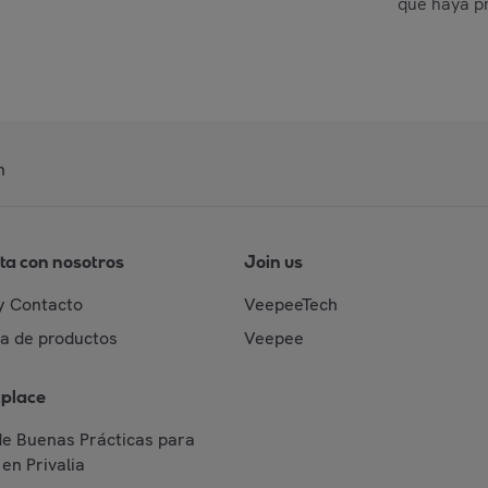
que haya p
n
ta con nosotros
Join us
y Contacto
VeepeeTech
da de productos
Veepee
place
de Buenas Prácticas para
en Privalia