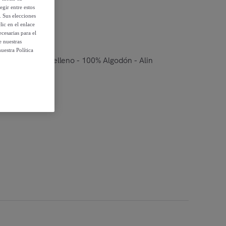
egir entre estos
. Sus elecciones
ic en el enlace
cesarias para el
e nuestras
uestra Política
allera - Sin relleno - 100% Algodón - Alin