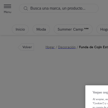
Menu
Inicio
Moda
Hoga
new
Summer Camp
Volver
Hogar
/
Decoración
/
Funda de Cojín Est
Veepee resp
Al aceptar, a
"Cookies") y 
su cuenta de 