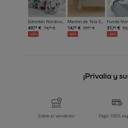
Edredón Nórdico Estampado - 100% Poliéster Mic
Mantel de Tela Estampado - 
Funda Nórd
49
,
€
14
,
€
31
,
€
95
74
,
€
95
29
,
€
45
52
,
95
95
-
33
%
-
50
%
-
39
%
¡Privalia y 
Sobre el vendedor
Pago 100% se