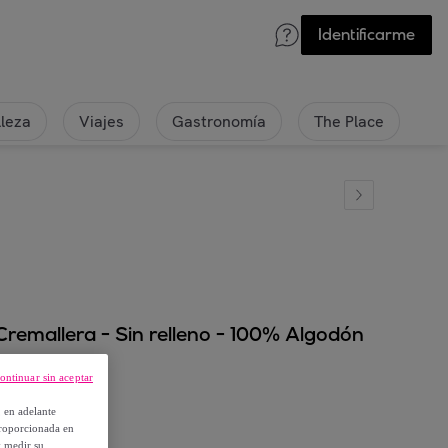
Identificarme
lleza
Viajes
Gastronomía
The Place
remallera - Sin relleno - 100% Algodón
ontinuar sin aceptar
, en adelante
proporcionada en
y medir su