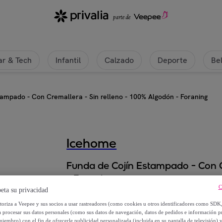
r & Tech
Infantil
Calzado
Deporte
Be
ampado - Con Cremallera - Sin relleno - 100% Algodón - Foraning
Icehome
Funda de Cojín Estampado - Con C
- Foraning
C
eta su privacidad
9
,
€
95
utoriza a Veepee y sus socios a usar rastreadores (como cookies u otros identificadores como SDK
a procesar sus datos personales (como sus datos de navegación, datos de pedidos e información 
miembro) con el fin de ofrecerle publicidad personalizada (incluida en su pantalla de televisión) 