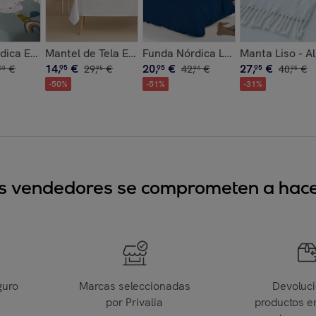
rofibra - 300 gr/m² con Tacto Pluma - Ona Gray
Antimanchas - 100% Algodón - Half panamá - Sacchio
ica Estampada - Reversible - Infantil - Cierre Solapa - 100%
Mantel de Tela Estampado - Antimanchas - 100% Algo
Funda Nórdica Lisa - 100% Microfi
Manta Liso - A
14
,
€
20
,
€
27
,
€
€
95
29
,
€
95
42
,
€
95
40
,
€
00
95
94
95
-
50
%
-
51
%
-
31
%
sus vendedores se comprometen a hacer
guro
Marcas seleccionadas
Devoluc
por Privalia
productos e