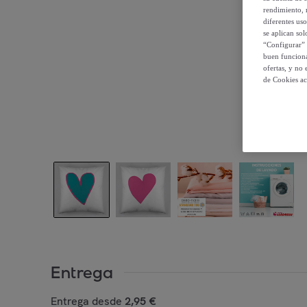
rendimiento, r
diferentes us
se aplican so
“Configurar” 
buen funciona
ofertas, y no
de Cookies ac
Entrega
Entrega desde
2,95 €