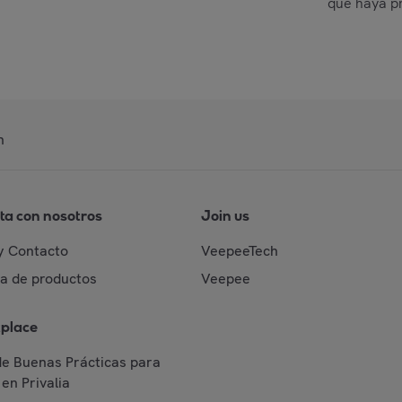
que haya p
n
ta con nosotros
Join us
y Contacto
VeepeeTech
da de productos
Veepee
place
de Buenas Prácticas para
en Privalia