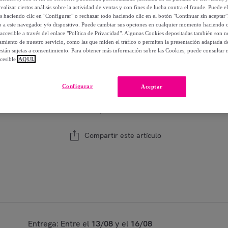
18
,
€
00
ealizar ciertos análisis sobre la actividad de ventas y con fines de lucha contra el fraude. Puede el
os haciendo clic en "Configurar" o rechazar todo haciendo clic en el botón "Continuar sin aceptar"
-
44
%
lo a este navegador y/o dispositivo. Puede cambiar sus opciones en cualquier momento haciendo cl
accesible a través del enlace "Política de Privacidad". Algunas Cookies depositadas también son ne
miento de nuestro servicio, como las que miden el tráfico o permiten la presentación adaptada d
 están sujetas a consentimiento. Para obtener más información sobre las Cookies, puede consultar n
Modelo:
Funda de Cojín Estampado - Con Cre
cesible
AQUÍ.
1
Añadir a la cesta
Configurar
Aceptar
Vendido por
Creaciones Euromoda
Compartir este artículo
Entrega: Entre el
13/08
y el
16/08