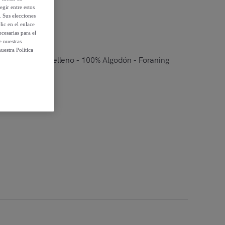
egir entre estos
. Sus elecciones
ic en el enlace
cesarias para el
e nuestras
uestra Política
mallera - Sin relleno - 100% Algodón - Foraning