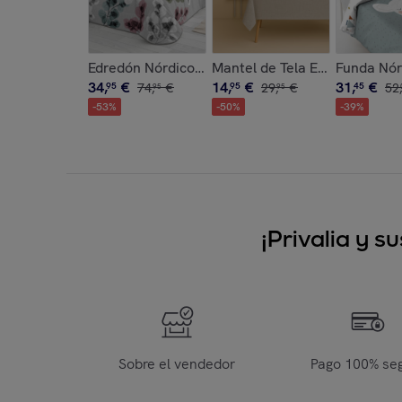
Edredón Nórdico Estampado - 100% Poliéster Mic
Mantel de Tela Estampado - 
Funda Nórd
34
,
€
14
,
€
31
,
€
95
74
,
€
95
29
,
€
45
52
,
95
95
-
53
%
-
50
%
-
39
%
¡Privalia y 
Sobre el vendedor
Pago 100% se