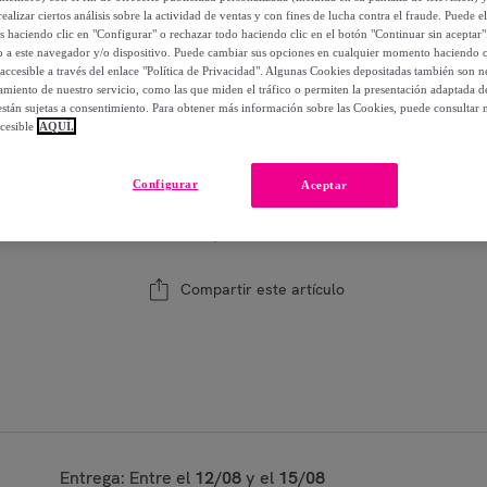
14
,
€
00
ealizar ciertos análisis sobre la actividad de ventas y con fines de lucha contra el fraude. Puede el
os haciendo clic en "Configurar" o rechazar todo haciendo clic en el botón "Continuar sin aceptar"
-
36
%
lo a este navegador y/o dispositivo. Puede cambiar sus opciones en cualquier momento haciendo cl
accesible a través del enlace "Política de Privacidad". Algunas Cookies depositadas también son ne
miento de nuestro servicio, como las que miden el tráfico o permiten la presentación adaptada d
 están sujetas a consentimiento. Para obtener más información sobre las Cookies, puede consultar n
Modelo:
<br>50x30 cm sin relleno<br>
cesible
AQUÍ.
1
Añadir a la cesta
Configurar
Aceptar
Vendido por
Creaciones Euromoda
Compartir este artículo
Entrega: Entre el
12/08
y el
15/08