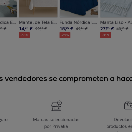
rofibra - 300 gr/m² con Tacto Pluma - Ona Gray
Antimanchas - 100% Algodón - Half panamá - Sacchio
ica Estampada - Reversible - Infantil - Cierre Solapa - 100%
Mantel de Tela Estampado - Antimanchas - 100% Algo
Funda Nórdica Lisa - 100% Microfi
Manta Liso - A
14
,
€
15
,
€
27
,
€
€
95
29
,
€
95
42
,
€
95
40
,
€
00
95
94
95
-
50
%
-
62
%
-
31
%
sus vendedores se comprometen a hacer
guro
Marcas seleccionadas
Devoluc
por Privalia
productos e