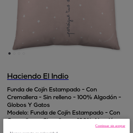
Haciendo El Indio
Funda de Cojín Estampado - Con
Cremallera - Sin relleno - 100% Algodón -
Globos Y Gatos
Modelo:
Funda de Cojín Estampado - Con
Cremallera - Sin relleno - 100% Algodón -
Continuar sin aceptar
Globos Y Gatos