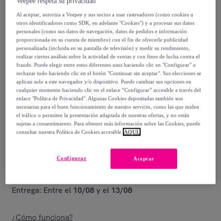
Veepee respeta su privacidad
7
,
€
Al aceptar, autoriza a Veepee y sus socios a usar rastreadores (como cookies u
95
otros identificadores como SDK, en adelante "Cookies") y a procesar sus datos
personales (como sus datos de navegación, datos de pedidos e información
18
,
€
proporcionada en su cuenta de miembro) con el fin de ofrecerle publicidad
00
personalizada (incluida en su pantalla de televisión) y medir su rendimiento,
-
55
%
realizar ciertos análisis sobre la actividad de ventas y con fines de lucha contra el
fraude. Puede elegir entre estos diferentes usos haciendo clic en "Configurar" o
Vendido por
Creaciones Euromoda
rechazar todo haciendo clic en el botón "Continuar sin aceptar". Sus elecciones se
aplican solo a este navegador y/o dispositivo. Puede cambiar sus opciones en
cualquier momento haciendo clic en el enlace “Configurar” accesible a través del
enlace "Política de Privacidad". Algunas Cookies depositadas también son
necesarias para el buen funcionamiento de nuestro servicio, como las que miden
el tráfico o permiten la presentación adaptada de nuestras ofertas, y no están
Entrega
sujetas a consentimiento. Para obtener más información sobre las Cookies, puede
consultar nuestra Política de Cookies accesible
AQUÍ.
Entrega desde
2,95 €
Configurar
Aceptar
Gratis desde 39,94 € de compra
Entrega: Entre el
10/08
y el
13/08
¿Cómo funciona?