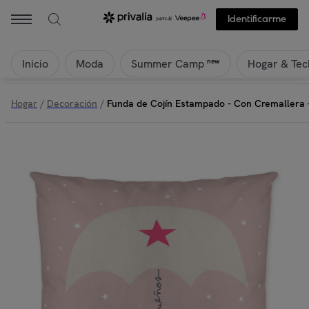
Haciendo El Indio - Funda de Cojín Estampado - Con Cremallera - Si
Identificarme
Inicio
Moda
Hogar & Tec
new
Summer Camp
Hogar
/
Decoración
/
Funda de Cojín Estampado - Con Cremallera -