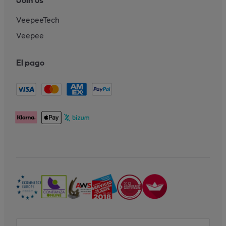
Join us
VeepeeTech
Veepee
El pago