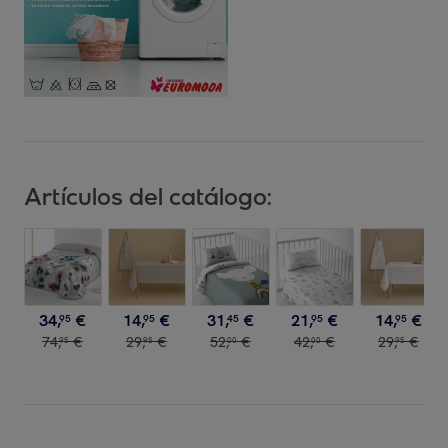
Artículos del catálogo:
34
,
€
14
,
€
31
,
€
21
,
€
14
,
€
95
95
45
95
95
74
,
€
29
,
€
52
,
€
42
,
€
29
,
€
95
95
00
00
95