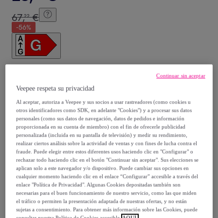
67
,
€
22
-
56
%
Continuar sin aceptar
Posible recogida de tu antiguo producto
ver condiciones
,
Veepee respeta su privacidad
Al aceptar, autoriza a Veepee y sus socios a usar rastreadores (como cookies u
Vendido por
InnovaGoods
otros identificadores como SDK, en adelante "Cookies") y a procesar sus datos
personales (como sus datos de navegación, datos de pedidos e información
proporcionada en su cuenta de miembro) con el fin de ofrecerle publicidad
personalizada (incluida en su pantalla de televisión) y medir su rendimiento,
realizar ciertos análisis sobre la actividad de ventas y con fines de lucha contra el
fraude. Puede elegir entre estos diferentes usos haciendo clic en "Configurar" o
Entrega
rechazar todo haciendo clic en el botón "Continuar sin aceptar". Sus elecciones se
aplican solo a este navegador y/o dispositivo. Puede cambiar sus opciones en
cualquier momento haciendo clic en el enlace “Configurar” accesible a través del
Envío gratis
enlace "Política de Privacidad". Algunas Cookies depositadas también son
necesarias para el buen funcionamiento de nuestro servicio, como las que miden
el tráfico o permiten la presentación adaptada de nuestras ofertas, y no están
Entrega: Entre el
17/08
y el
20/08
sujetas a consentimiento. Para obtener más información sobre las Cookies, puede
consultar nuestra Política de Cookies accesible
AQUÍ.