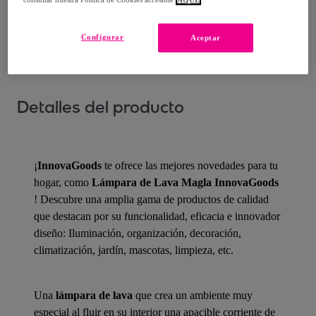
¿Cómo funciona?
Configurar
Aceptar
Detalles del producto
¡
InnovaGoods
te ofrece las mejores novedades para tu
hogar, como
Lámpara de Lava Magla InnovaGoods
! Descubre una amplia gama de productos de calidad
que destacan por su funcionalidad, eficacia e innovador
diseño: Iluminación, organización, decoración,
climatización, jardín, mascotas, limpieza, etc.
Una
lámpara de lava
que crea un ambiente muy
especial al fluir en su interior una apacible corriente de