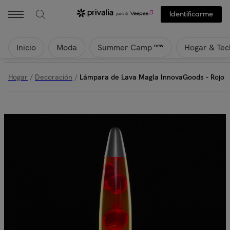
Identificarme
Inicio
Moda
Hogar & Tec
new
Summer Camp
Hogar
/
Decoración
/
Lámpara de Lava Magla InnovaGoods - Rojo