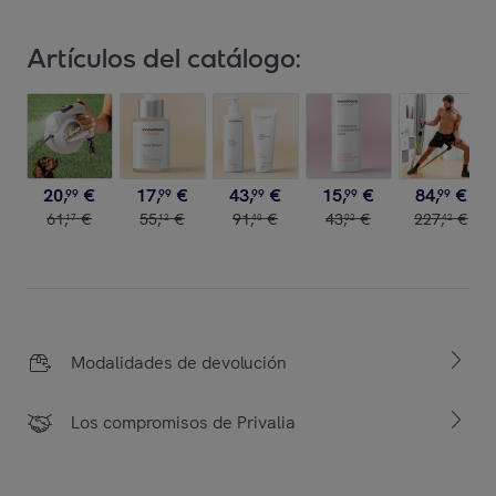
Artículos del catálogo:
20
,
€
17
,
€
43
,
€
15
,
€
84
,
€
99
99
99
99
99
61
,
€
55
,
€
91
,
€
43
,
€
227
,
€
17
12
40
02
42
Modalidades de devolución
Los compromisos de Privalia