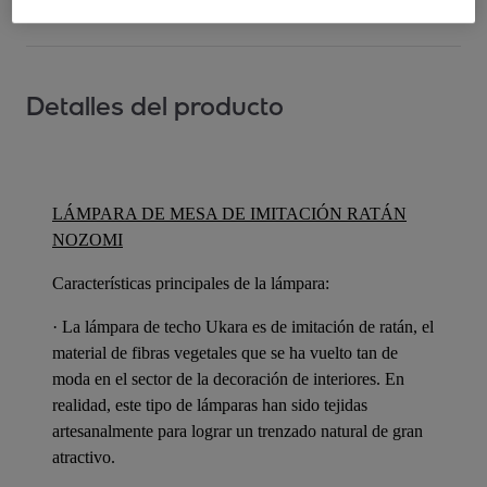
Detalles del producto
LÁMPARA DE MESA DE IMITACIÓN RATÁN
NOZOMI
Características principales de la lámpara:
· La lámpara de techo Ukara es de imitación de ratán, el
material de fibras vegetales que se ha vuelto tan de
moda en el sector de la decoración de interiores. En
realidad, este tipo de lámparas han sido tejidas
artesanalmente para lograr un trenzado natural de gran
atractivo.