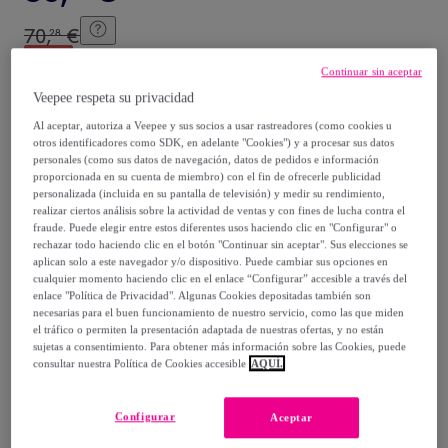
70
,
€
28
-
47
%
Continuar sin aceptar
Veepee respeta su privacidad
Posible recogida de tu antiguo producto
ver condiciones
,
Al aceptar, autoriza a Veepee y sus socios a usar rastreadores (como cookies u
otros identificadores como SDK, en adelante "Cookies") y a procesar sus datos
personales (como sus datos de navegación, datos de pedidos e información
Vendido por
VS Venta-Stock
proporcionada en su cuenta de miembro) con el fin de ofrecerle publicidad
personalizada (incluida en su pantalla de televisión) y medir su rendimiento,
realizar ciertos análisis sobre la actividad de ventas y con fines de lucha contra el
fraude. Puede elegir entre estos diferentes usos haciendo clic en "Configurar" o
rechazar todo haciendo clic en el botón "Continuar sin aceptar". Sus elecciones se
aplican solo a este navegador y/o dispositivo. Puede cambiar sus opciones en
Entrega
cualquier momento haciendo clic en el enlace “Configurar” accesible a través del
enlace "Política de Privacidad". Algunas Cookies depositadas también son
Envío gratis
necesarias para el buen funcionamiento de nuestro servicio, como las que miden
el tráfico o permiten la presentación adaptada de nuestras ofertas, y no están
sujetas a consentimiento. Para obtener más información sobre las Cookies, puede
Entrega: Entre el
12/08
y el
15/08
consultar nuestra Política de Cookies accesible
AQUÍ.
Configurar
Aceptar
¿Cómo funciona?