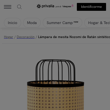
Identificarme
Inicio
Moda
Hogar & Tec
new
Summer Camp
Hogar
/
Decoración
/
Lámpara de mesita Nozomi de Ratán sintétic