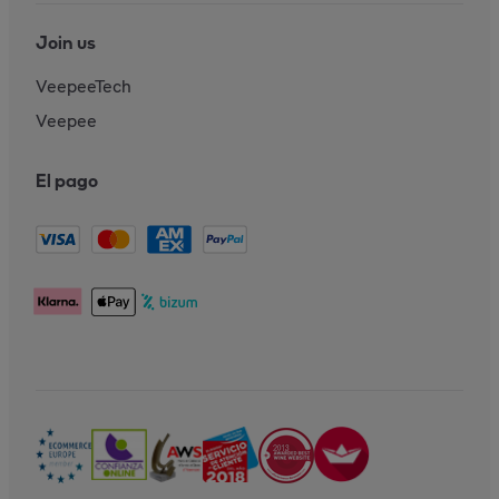
Join us
VeepeeTech
Veepee
El pago