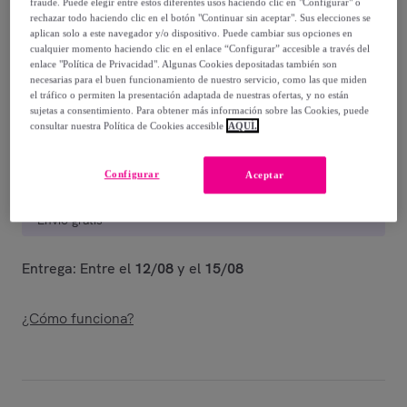
fraude. Puede elegir entre estos diferentes usos haciendo clic en "Configurar" o
63
,
€
90
rechazar todo haciendo clic en el botón "Continuar sin aceptar". Sus elecciones se
-
50
%
aplican solo a este navegador y/o dispositivo. Puede cambiar sus opciones en
cualquier momento haciendo clic en el enlace “Configurar” accesible a través del
Vendido por
UNIVERSAL XXI. Especialistas en alfombras
enlace "Política de Privacidad". Algunas Cookies depositadas también son
necesarias para el buen funcionamiento de nuestro servicio, como las que miden
desde 1983
el tráfico o permiten la presentación adaptada de nuestras ofertas, y no están
sujetas a consentimiento. Para obtener más información sobre las Cookies, puede
consultar nuestra Política de Cookies accesible
AQUÍ.
Configurar
Entrega
Aceptar
Envío gratis
Entrega: Entre el
12/08
y el
15/08
¿Cómo funciona?