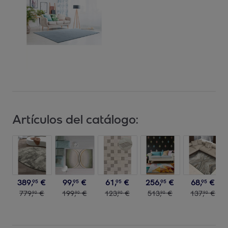
Artículos del catálogo:
389
,
€
99
,
€
61
,
€
256
,
€
68
,
€
95
95
95
95
95
779
,
€
199
,
€
123
,
€
513
,
€
137
,
€
90
90
90
90
90