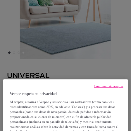
UNIVERSAL
Continuar sin aceptar
LOFT Alfombra lavable en color azul,
Veepee respeta su privacidad
varias medidas disponibles
Al aceptar, autoriza a Veepee y sus socios a usar rastreadores (como cookies u
otros identificadores como SDK, en adelante "Cookies") y a procesar sus datos
Desde
personales (como sus datos de navegación, datos de pedidos e información
proporcionada en su cuenta de miembro) con el fin de ofrecerle publicidad
31
,
€
95
personalizada (incluida en su pantalla de televisión) y medir su rendimiento,
realizar ciertos análisis sobre la actividad de ventas y con fines de lucha contra el