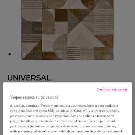
UNIVERSAL
Continuar sin aceptar
MELFI Alfombra geométrica con relieve en
Veepee respeta su privacidad
tonos cobrizos, varias medidas disponibles
Al aceptar, autoriza a Veepee y sus socios a usar rastreadores (como cookies u
otros identificadores como SDK, en adelante "Cookies") y a procesar sus datos
Desde
personales (como sus datos de navegación, datos de pedidos e información
119
,
€
proporcionada en su cuenta de miembro) con el fin de ofrecerle publicidad
95
personalizada (incluida en su pantalla de televisión) y medir su rendimiento,
realizar ciertos análisis sobre la actividad de ventas y con fines de lucha contra el