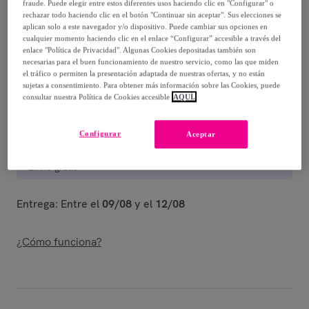
fraude. Puede elegir entre estos diferentes usos haciendo clic en "Configurar" o
239
,
€
90
rechazar todo haciendo clic en el botón "Continuar sin aceptar". Sus elecciones se
-
50
%
aplican solo a este navegador y/o dispositivo. Puede cambiar sus opciones en
cualquier momento haciendo clic en el enlace “Configurar” accesible a través del
Vendido por
UNIVERSAL XXI. Especialistas en alfombras
enlace "Política de Privacidad". Algunas Cookies depositadas también son
desde 1983
necesarias para el buen funcionamiento de nuestro servicio, como las que miden
el tráfico o permiten la presentación adaptada de nuestras ofertas, y no están
sujetas a consentimiento. Para obtener más información sobre las Cookies, puede
consultar nuestra Política de Cookies accesible
AQUÍ.
Entrega
Configurar
Aceptar
Envío gratis
Entrega: Entre el
09/08
y el
12/08
¿Cómo funciona?