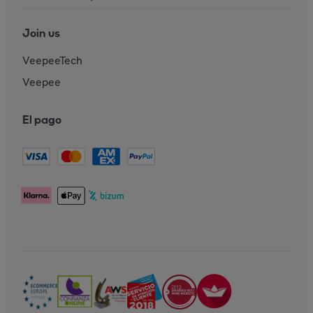
Join us
VeepeeTech
Veepee
El pago