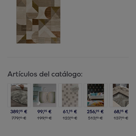
Artículos del catálogo:
389
,
€
99
,
€
61
,
€
256
,
€
68
,
€
95
95
95
95
95
779
,
€
199
,
€
123
,
€
513
,
€
137
,
€
90
90
90
90
90