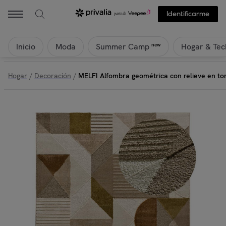
Identificarme
Inicio
Moda
Hogar & Tec
new
Summer Camp
Hogar
/
Decoración
/
MELFI Alfombra geométrica con relieve en ton