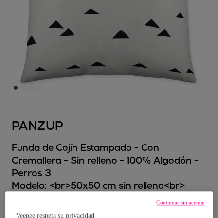
PANZUP
Funda de Cojín Estampado - Con
Cremallera - Sin relleno - 100% Algodón -
Perros 3
Modelo:
<br>50x50 cm sin relleno<br>
Continuar sin aceptar
9
,
€
95
Veepee respeta su privacidad