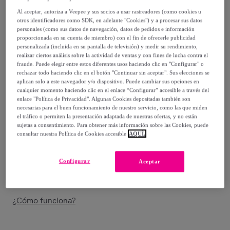
Al aceptar, autoriza a Veepee y sus socios a usar rastreadores (como cookies u
18
,
€
00
otros identificadores como SDK, en adelante "Cookies") y a procesar sus datos
-
44
%
personales (como sus datos de navegación, datos de pedidos e información
proporcionada en su cuenta de miembro) con el fin de ofrecerle publicidad
Vendido por
Creaciones Euromoda
personalizada (incluida en su pantalla de televisión) y medir su rendimiento,
realizar ciertos análisis sobre la actividad de ventas y con fines de lucha contra el
fraude. Puede elegir entre estos diferentes usos haciendo clic en "Configurar" o
rechazar todo haciendo clic en el botón "Continuar sin aceptar". Sus elecciones se
aplican solo a este navegador y/o dispositivo. Puede cambiar sus opciones en
cualquier momento haciendo clic en el enlace “Configurar” accesible a través del
enlace "Política de Privacidad". Algunas Cookies depositadas también son
Entrega
necesarias para el buen funcionamiento de nuestro servicio, como las que miden
el tráfico o permiten la presentación adaptada de nuestras ofertas, y no están
Entrega desde
2,95 €
sujetas a consentimiento. Para obtener más información sobre las Cookies, puede
consultar nuestra Política de Cookies accesible
AQUÍ.
Gratis desde 39,94 € de compra
Configurar
Aceptar
Entrega: Entre el
11/08
y el
14/08
¿Cómo funciona?