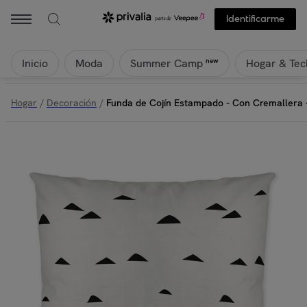
PANZUP - Funda de Cojín Estampado - Con Cremallera - Sin relleno -
Identificarme
Inicio
Moda
Hogar & Tec
new
Summer Camp
Hogar
/
Decoración
/
Funda de Cojín Estampado - Con Cremallera - 