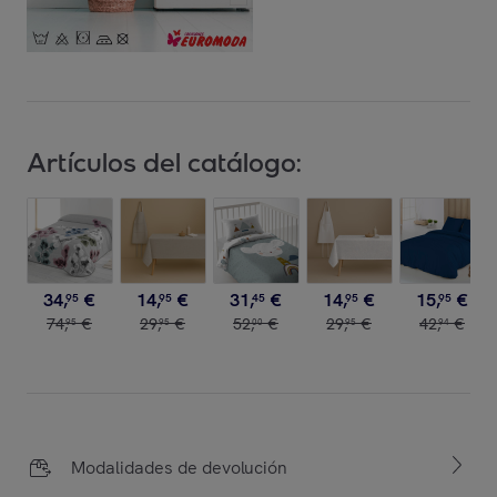
Artículos del catálogo:
34
,
€
14
,
€
31
,
€
14
,
€
15
,
€
95
95
45
95
95
74
,
€
29
,
€
52
,
€
29
,
€
42
,
€
95
95
00
95
94
Modalidades de devolución