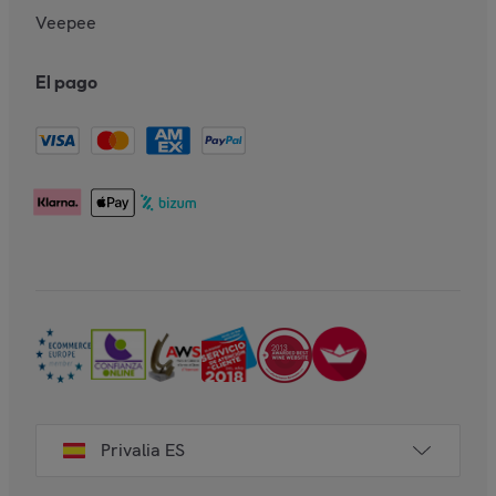
Veepee
El pago
Privalia ES