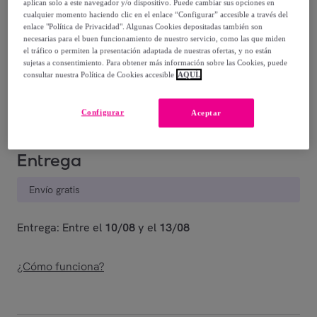
aplican solo a este navegador y/o dispositivo. Puede cambiar sus opciones en
cualquier momento haciendo clic en el enlace “Configurar” accesible a través del
135
,
€
90
enlace "Política de Privacidad". Algunas Cookies depositadas también son
necesarias para el buen funcionamiento de nuestro servicio, como las que miden
-
50
%
el tráfico o permiten la presentación adaptada de nuestras ofertas, y no están
sujetas a consentimiento. Para obtener más información sobre las Cookies, puede
Vendido por
UNIVERSAL XXI. Especialistas en alfombras
consultar nuestra Política de Cookies accesible
AQUÍ.
desde 1983
Configurar
Aceptar
Entrega
Envío gratis
Entrega: Entre el
10/08
y el
13/08
¿Cómo funciona?