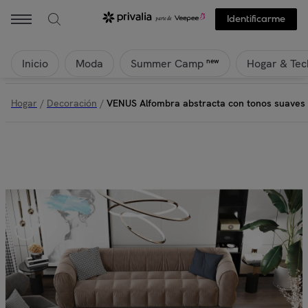
Identificarme
Inicio
Moda
Hogar & Tec
new
Summer Camp
Hogar
/
Decoración
/
VENUS Alfombra abstracta con tonos suaves c