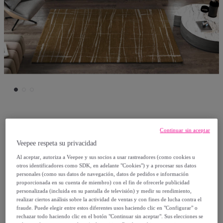
UNIVERSAL
Continuar sin aceptar
Veepee respeta su privacidad
VENUS Alfombra abstracta con tonos
Al aceptar, autoriza a Veepee y sus socios a usar rastreadores (como cookies u
suaves cobrizos, varias medidas
otros identificadores como SDK, en adelante "Cookies") y a procesar sus datos
disponibles.
personales (como sus datos de navegación, datos de pedidos e información
proporcionada en su cuenta de miembro) con el fin de ofrecerle publicidad
personalizada (incluida en su pantalla de televisión) y medir su rendimiento,
Desde
realizar ciertos análisis sobre la actividad de ventas y con fines de lucha contra el
fraude. Puede elegir entre estos diferentes usos haciendo clic en "Configurar" o
67
,
€
95
rechazar todo haciendo clic en el botón "Continuar sin aceptar". Sus elecciones se