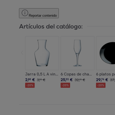
Reportar contenido
Artículos del catálogo:
Jarra 0,5 L A vin - Luminarc
6 Copas de champán 19 cl Se
6 platos 
2
,
€
25
,
€
29
,
€
80
3
,
€
92
32
,
€
76
37
,
50
40
-
20
%
-
20
%
-
20
%