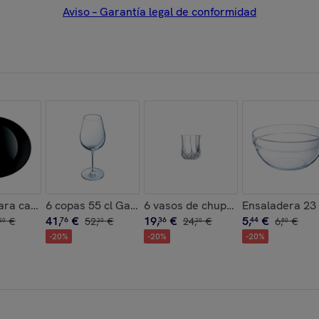
Aviso – Garantía legal de conformidad
nsation Exalt - Chef&Sommelier
para carne negros 30 cm Friend's Time - Luminarc
6 copas 55 cl Galea - Chef&Sommelier
Ensaladera 23 
6 vasos de chupito 4,5
41
,
€
19
,
€
5
,
€
€
76
52
,
€
36
24
,
€
44
6
,
€
20
20
20
80
-
20
%
-
20
%
-
20
%