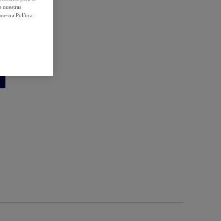
e nuestras
uestra Política
er