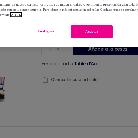
-
20
%
miento de nuestro servicio, como las que miden el tráfico o permiten la presentación adaptada d
 están sujetas a consentimiento. Para obtener más información sobre las Cookies, puede consultar n
cesible
AQUÍ.
Están agotándose
Configurar
Aceptar
Modelo:
6 Vasos 45 cl Lima - Chef&Sommeli
1
Añadir a la cesta
Vendido por
La Table d'Arc
Compartir este artículo