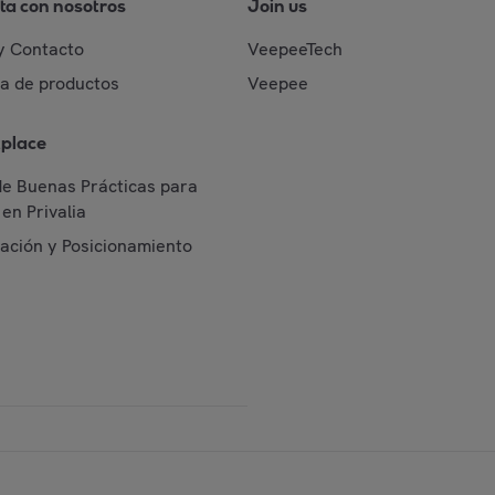
ta con nosotros
Join us
y Contacto
VeepeeTech
da de productos
Veepee
place
de Buenas Prácticas para
en Privalia
cación y Posicionamiento