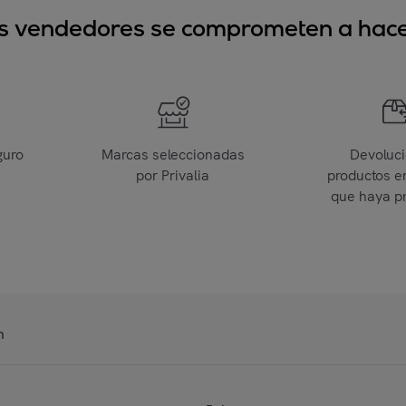
sus vendedores se comprometen a hacer
guro
Marcas seleccionadas
Devoluc
por Privalia
productos e
que haya p
n