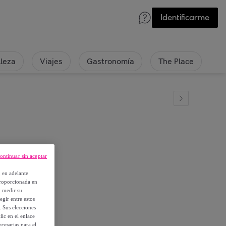
Identificarme
lleza
Viajes
Gastronomía
The Place
ontinuar sin aceptar
lier
, en adelante
proporcionada en
y medir su
egir entre estos
. Sus elecciones
ic en el enlace
cesarias para el