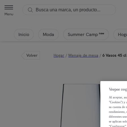
Menu
Inicio
Moda
Hoga
new
Summer Camp
Volver
Hogar
/
Menaje de mesa
/
6 Vasos 45 c
Veepee resp
Al aceptar, a
"Cookies") y 
su cuenta de 
rendimiento, r
diferentes us
se aplican so
“Configurar” 