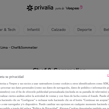
r & Tech
Infantil
Calzado
Deporte
Be
l Lima - Chef&Sommelier
Chef & Sommelier
C
eta su privacidad
6 Vasos 45 cl Lima - Chef&Somme
utoriza a Veepee y sus socios a usar rastreadores (como cookies u otros identificadores como SDK
a procesar sus datos personales (como sus datos de navegación, datos de pedidos e información 
20
,
€
miembro) con el fin de ofrecerle publicidad personalizada (incluida en su pantalla de televisión) 
16
ealizar ciertos análisis sobre la actividad de ventas y con fines de lucha contra el fraude. Puede el
os haciendo clic en "Configurar" o rechazar todo haciendo clic en el botón "Continuar sin aceptar"
lo a este navegador y/o dispositivo. Puede cambiar sus opciones en cualquier momento haciendo cl
25
,
€
20
accesible a través del enlace "Política de Privacidad". Algunas Cookies depositadas también son ne