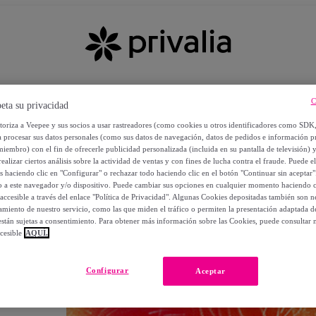
C
eta su privacidad
utoriza a Veepee y sus socios a usar rastreadores (como cookies u otros identificadores como SDK
a procesar sus datos personales (como sus datos de navegación, datos de pedidos e información 
miembro) con el fin de ofrecerle publicidad personalizada (incluida en su pantalla de televisión) 
ealizar ciertos análisis sobre la actividad de ventas y con fines de lucha contra el fraude. Puede el
os haciendo clic en "Configurar" o rechazar todo haciendo clic en el botón "Continuar sin aceptar"
lo a este navegador y/o dispositivo. Puede cambiar sus opciones en cualquier momento haciendo cl
accesible a través del enlace "Política de Privacidad". Algunas Cookies depositadas también son ne
miento de nuestro servicio, como las que miden el tráfico o permiten la presentación adaptada d
 están sujetas a consentimiento. Para obtener más información sobre las Cookies, puede consultar n
cesible
AQUÍ.
OS
Configurar
Aceptar
 POR