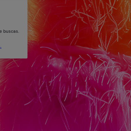
e buscas.
.