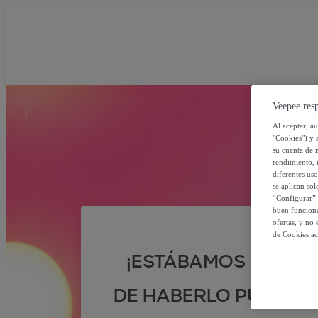
Veepee resp
Al aceptar, a
"Cookies") y 
su cuenta de 
rendimiento, r
diferentes us
se aplican so
“Configurar” 
buen funciona
ofertas, y no
de Cookies ac
¡ESTÁBAMOS SEGUR
DE HABERLO PUESTO