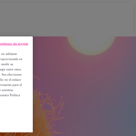
ontinuar sin aceptar
, en adelante
proporcionada en
y medir su
egir entre estos
. Sus elecciones
ic en el enlace
cesarias para el
e nuestras
uestra Política