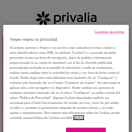
Continuar sin aceptar
Veepee respeta su privacidad
Al aceptar, autoriza a Veepee y sus socios a usar rastreadores (como cookies u
otros identificadores como SDK, en adelante "Cookies") y a procesar sus datos
personales (como sus datos de navegación, datos de pedidos e información
proporcionada en su cuenta de miembro) con el fin de ofrecerle publicidad
personalizada (incluida en su pantalla de televisión) y medir su rendimiento,
realizar ciertos análisis sobre la actividad de ventas y con fines de lucha contra el
fraude. Puede elegir entre estos diferentes usos haciendo clic en "Configurar" o
rechazar todo haciendo clic en el botón "Continuar sin aceptar". Sus elecciones se
aplican solo a este navegador y/o dispositivo. Puede cambiar sus opciones en
cualquier momento haciendo clic en el enlace “Configurar” accesible a través del
enlace "Política de Privacidad". Algunas Cookies depositadas también son
necesarias para el buen funcionamiento de nuestro servicio, como las que miden
el tráfico o permiten la presentación adaptada de nuestras ofertas, y no están
sujetas a consentimiento. Para obtener más información sobre las Cookies, puede
consultar nuestra Política de Cookies accesible
AQUÍ.