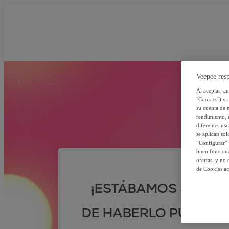
Veepee resp
Al aceptar, a
"Cookies") y 
su cuenta de 
rendimiento, r
diferentes us
se aplican so
“Configurar” 
buen funciona
ofertas, y no
de Cookies ac
¡ESTÁBAMOS SEGUR
DE HABERLO PUESTO