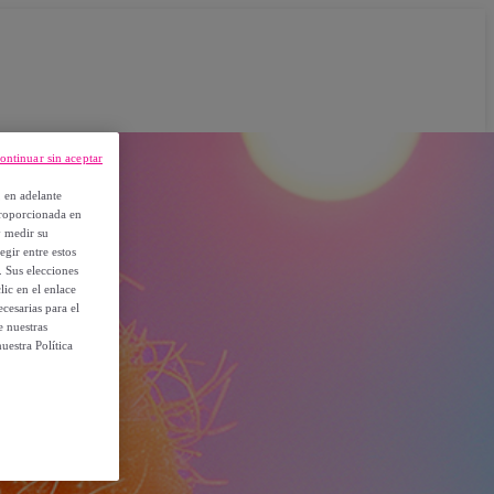
ontinuar sin aceptar
, en adelante
proporcionada en
y medir su
egir entre estos
. Sus elecciones
ic en el enlace
cesarias para el
e nuestras
uestra Política