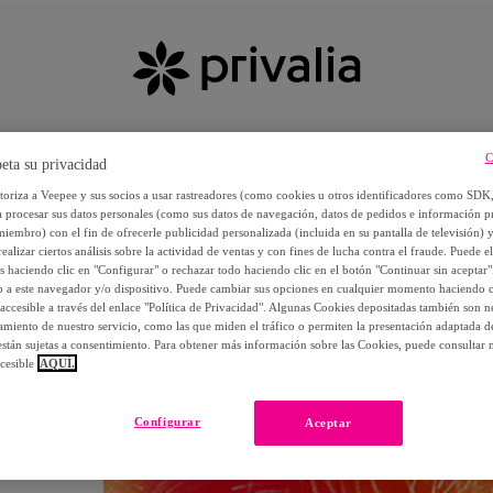
C
eta su privacidad
utoriza a Veepee y sus socios a usar rastreadores (como cookies u otros identificadores como SDK
a procesar sus datos personales (como sus datos de navegación, datos de pedidos e información 
miembro) con el fin de ofrecerle publicidad personalizada (incluida en su pantalla de televisión) 
ealizar ciertos análisis sobre la actividad de ventas y con fines de lucha contra el fraude. Puede el
os haciendo clic en "Configurar" o rechazar todo haciendo clic en el botón "Continuar sin aceptar"
lo a este navegador y/o dispositivo. Puede cambiar sus opciones en cualquier momento haciendo cl
accesible a través del enlace "Política de Privacidad". Algunas Cookies depositadas también son ne
miento de nuestro servicio, como las que miden el tráfico o permiten la presentación adaptada d
 están sujetas a consentimiento. Para obtener más información sobre las Cookies, puede consultar n
cesible
AQUÍ.
OS
Configurar
Aceptar
 POR