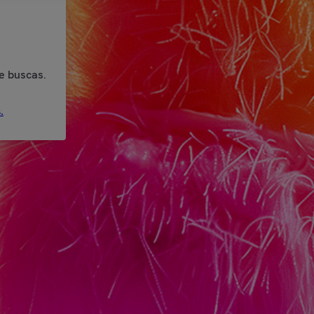
e buscas.
.