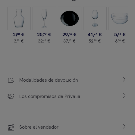
2
,
€
25
,
€
29
,
€
41
,
€
5
,
€
80
92
76
76
44
3
,
€
32
,
€
37
,
€
52
,
€
6
,
€
50
40
20
20
80
Modalidades de devolución
Los compromisos de Privalia
Sobre el vendedor