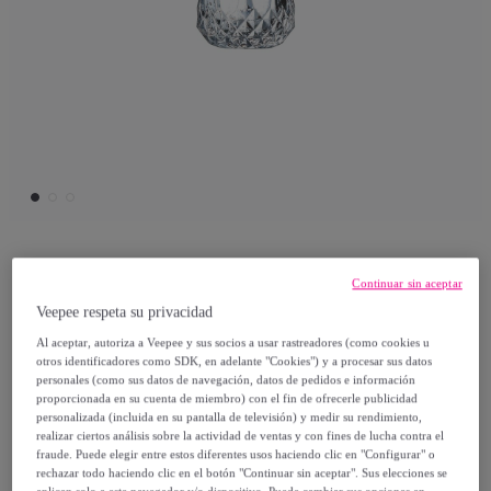
Cristal d'Arcques
Continuar sin aceptar
Veepee respeta su privacidad
6 vasos de chupito 4,5cl Longchamp -
Al aceptar, autoriza a Veepee y sus socios a usar rastreadores (como cookies u
Cristal d'Arques
otros identificadores como SDK, en adelante "Cookies") y a procesar sus datos
personales (como sus datos de navegación, datos de pedidos e información
Modelo:
6 vasos de chupito 4,5cl
proporcionada en su cuenta de miembro) con el fin de ofrecerle publicidad
Longchamp - Cristal d'Arques
personalizada (incluida en su pantalla de televisión) y medir su rendimiento,
realizar ciertos análisis sobre la actividad de ventas y con fines de lucha contra el
fraude. Puede elegir entre estos diferentes usos haciendo clic en "Configurar" o
19
,
€
36
rechazar todo haciendo clic en el botón "Continuar sin aceptar". Sus elecciones se