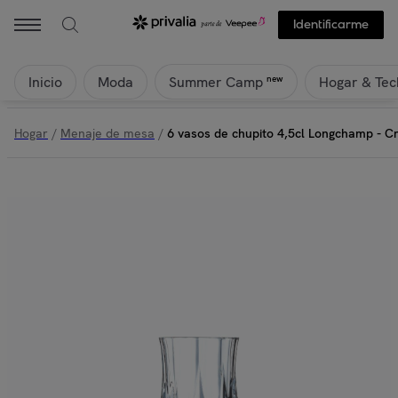
Identificarme
Inicio
Moda
Hogar & Tec
new
Summer Camp
Hogar
/
Menaje de mesa
/
6 vasos de chupito 4,5cl Longchamp - Cr