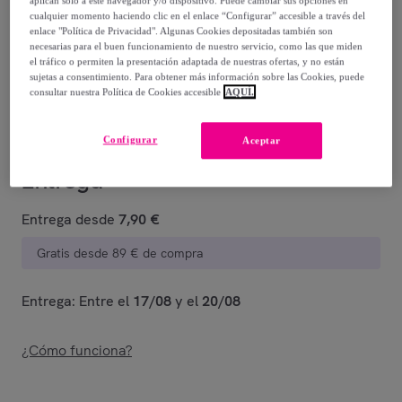
aplican solo a este navegador y/o dispositivo. Puede cambiar sus opciones en
cualquier momento haciendo clic en el enlace “Configurar” accesible a través del
24
,
€
20
enlace "Política de Privacidad". Algunas Cookies depositadas también son
necesarias para el buen funcionamiento de nuestro servicio, como las que miden
-
20
%
el tráfico o permiten la presentación adaptada de nuestras ofertas, y no están
sujetas a consentimiento. Para obtener más información sobre las Cookies, puede
Vendido por
La Table d'Arc
consultar nuestra Política de Cookies accesible
AQUÍ.
Configurar
Aceptar
Entrega
Entrega desde
7,90 €
Gratis desde 89 € de compra
Entrega: Entre el
17/08
y el
20/08
¿Cómo funciona?