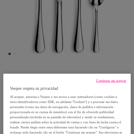
Couzon
Continuar sin aceptar
Veepee respeta su privacidad
Clipper - Cubertería de 24 piezas
Modelo:
Clipper - Cubertería de 24 piezas
Al aceptar, autoriza a Veepee y sus socios a usar rastreadores (como cookies u
otros identificadores como SDK, en adelante "Cookies") y a procesar sus datos
personales (como sus datos de navegación, datos de pedidos e información
170
,
€
proporcionada en su cuenta de miembro) con el fin de ofrecerle publicidad
50
personalizada (incluida en su pantalla de televisión) y medir su rendimiento,
realizar ciertos análisis sobre la actividad de ventas y con fines de lucha contra el
284
,
€
fraude. Puede elegir entre estos diferentes usos haciendo clic en "Configurar" o
20
rechazar todo haciendo clic en el botón "Continuar sin aceptar". Sus elecciones se