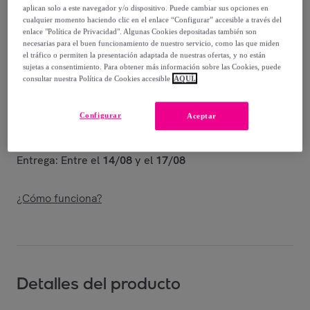
-
40
%
aplican solo a este navegador y/o dispositivo. Puede cambiar sus opciones en
cualquier momento haciendo clic en el enlace “Configurar” accesible a través del
Vendido por
Amefa Couzon
enlace "Política de Privacidad". Algunas Cookies depositadas también son
necesarias para el buen funcionamiento de nuestro servicio, como las que miden
el tráfico o permiten la presentación adaptada de nuestras ofertas, y no están
sujetas a consentimiento. Para obtener más información sobre las Cookies, puede
consultar nuestra Política de Cookies accesible
AQUÍ.
Entrega
Configurar
Aceptar
Entrega desde
8,98 €
Entrega: Entre el
14/08
y el
17/08
¿Cómo funciona?
Detalles del producto