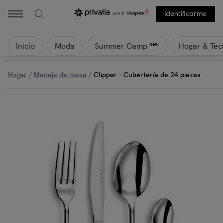
Identificarme
Inicio
Moda
Hogar & Tec
new
Summer Camp
Hogar
/
Menaje de mesa
/
Clipper - Cubertería de 24 piezas